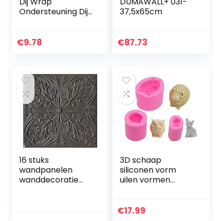
Dij Wrap
DUMAWALL+ 031-
Ondersteuning Dij
37,5x65cm
Compressie Mouw
Sport
Beschermende
€
9.78
€
87.73
Guard Ademende
Protector
16 stuks
3D schaap
wandpanelen
siliconen vorm
wanddecoratie
uilen vormen
wandbekleding
zeepvorm kat dier
plafondpanelen
gietvormen kaars
panelen panelen
vorm zeepvorm
€
17.99
wandtattoos
voor chocolade