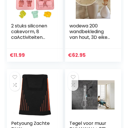
2 stuks siliconen
wodewa 200
cakevorm, 8
wandbekleding
caActiviteiten
van hout, 3D eiken,
dierengeleivorm
natuurlijk,
chocolade dieren-
onbehandeld, 1 m²
taartvorm
wandpanelen,
€
11.99
€
62.95
ijscrème
moderne
taartvorm
wanddecoratie,
mousse…
houten…
Petyoung Zachte
Tegel voor muur