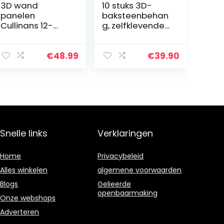
3D wand
10 stuks 3D-
panelen
baksteenbehan
Cullinans 12-
g, zelfklevende
delig GA-WA17
wandpanelen,
steenlook,
behang,
€
48.99
€
39.90
waterbestendig,
baksteen,
wandtattoo,
doe-het…
Snelle links
Verklaringen
Home
Privacybeleid
Alles winkelen
algemene voorwaarden
Blogs
Gelieerde
openbaarmaking
Onze webshops
Adverteren