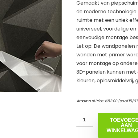
Gemaakt van piepschuim A
de moderne technologie v
ruimte met een uniek eff
universeel, voordelige en
eenvoudige montage besp
Let op: De wandpanelen 
wanden met primer worden
voor montage op andere
3D-panelen kunnen met ac
kleuren, oplosmiddelvrij,
Amazon.nl Price:
€
53.00
(as of 15/0
TOEVOEG
AAN
WINKELWA