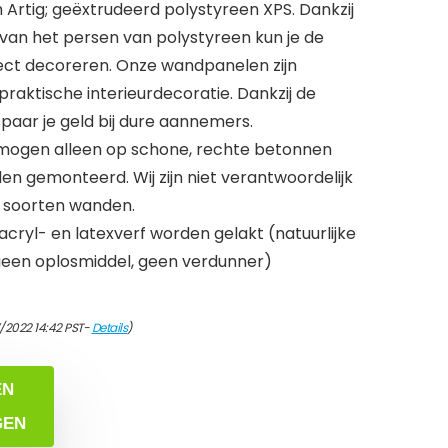
rtig; geëxtrudeerd polystyreen XPS. Dankzij
an het persen van polystyreen kun je de
ect decoreren. Onze wandpanelen zijn
 praktische interieurdecoratie. Dankzij de
aar je geld bij dure aannemers.
mogen alleen op schone, rechte betonnen
 gemonteerd. Wij zijn niet verantwoordelijk
 soorten wanden.
ryl- en latexverf worden gelakt (natuurlijke
 geen oplosmiddel, geen verdunner)
7/2022 14:42 PST-
Details
)
EN
GEN