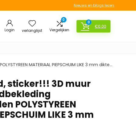
Nieuws en blogs lezen
0
0
€
0.00
Login
Vergelijken
verlanglijst
n POLYSTYREEN MATERIAAL PIEPSCHUIM LIKE 3 mm dikte…
d, sticker!!! 3D muur
dbekleding
len POLYSTYREEN
IEPSCHUIM LIKE 3 mm