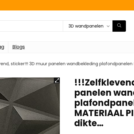
3D wandpanelen
ag
Blogs
levend, sticker!!! 3D muur panelen wandbekleding plafondpanele
!!!Zelfkleven
panelen wan
plafondpane
MATERIAAL P
dikte…