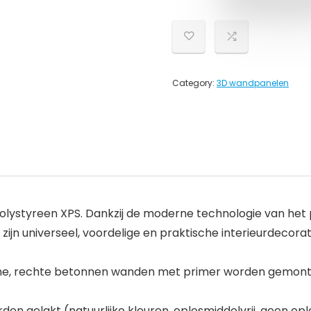
Category:
3D wandpanelen
lystyreen XPS. Dankzij de moderne technologie van het 
ijn universeel, voordelige en praktische interieurdecora
e, rechte betonnen wanden met primer worden gemonteerd
en gelakt (natuurlijke kleuren, oplosmiddelvrij, geen op