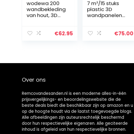
wodewa 200
7 m²/15 stuks
wandbekleding
plastic 3D
van hout, 3D
wandpanelen
eiken, natuurlijk,
wanddecoratie
onbehandeld, 1
wandbekleding
m²
plafondpanelen
€
62.95
€
75.00
wandpanelen,
panelen
moderne
panelen
wanddecoratie,
muurstickers
houten…
PVC
Over ons
Remcovandesanden.nl is een moderne alles-in-één
prijsvergelijkings- en beoordelingswebsite die de
beste deals biedt die beschikbaar zijn op amazon en u
op de hoogte houdt via de laatst toegevoegde blogs.
Alle afbeeldingen zijn auteursrechtelijk beschermd
door hun respectievelijke eigenaren. Alle geciteerde
inhoud is afgeleid van hun respectievelijke bronnen.