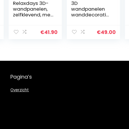
Relaxdays 3D-
3D
wandpanelen,
wandpanelen
zelfklevend, met
wanddecoratie
decoratieve
wandbekleding
steen-look, pvc
plafondpanelen
(polyvinylchlorid
3D panelen
€
41.90
€
49.00
e), 50 x 50 cm,
PIEPSCHUIM
grijs
MATERIAAL
Pagina’s
Overzicht