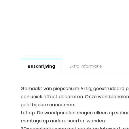
Beschrijving
Extra informatie
Gemaakt van piepschuim Artig; geëxtrudeerd po
een uniek effect decoreren. Onze wandpanelen z
geld bij dure aannemers.
Let op: De wandpanelen mogen alleen op schon
montage op andere soorten wanden.
3D-panelen kunnen met acryl- en latexverf word