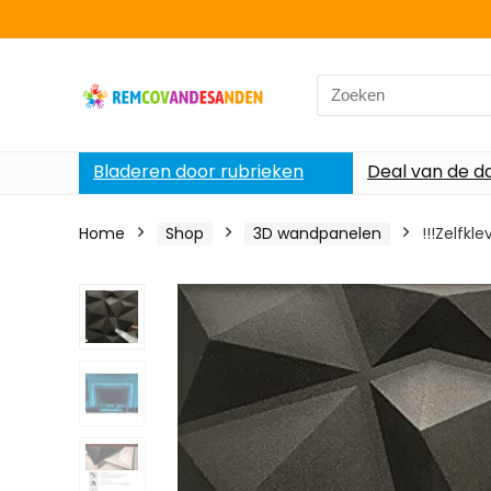
Search
for:
Bladeren door rubrieken
Deal van de d
Home
Shop
3D wandpanelen
!!!Zelfk