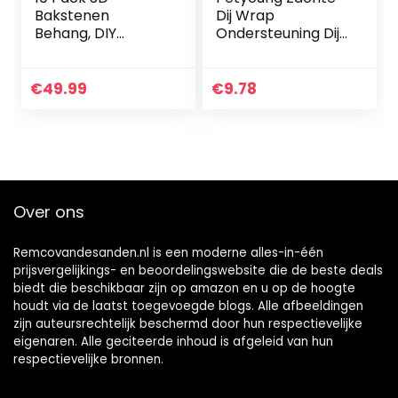
Bakstenen
Dij Wrap
Behang, DIY
Ondersteuning Dij
Zelfklevende XPE
Compressie Mouw
Schuim
Sport
Geluiddichte Witte
Beschermende
€
49.99
€
9.78
Baksteen Patroon
Guard Ademende
Muurstickers Voor
Protector
Woonkamer…
Over ons
Remcovandesanden.nl is een moderne alles-in-één
prijsvergelijkings- en beoordelingswebsite die de beste deals
biedt die beschikbaar zijn op amazon en u op de hoogte
houdt via de laatst toegevoegde blogs. Alle afbeeldingen
zijn auteursrechtelijk beschermd door hun respectievelijke
eigenaren. Alle geciteerde inhoud is afgeleid van hun
respectievelijke bronnen.