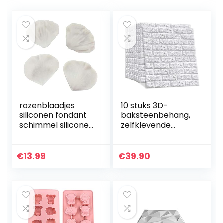
rozenblaadjes
10 stuks 3D-
siliconen fondant
baksteenbehang,
schimmel siliconen
zelfklevende
bloemblaadje
wandpanelen,
veiner suikermal
steenlook, behang,
3D bloemblaadje
waterbestendig,
€
13.99
€
39.90
veiners fondant…
baksteen,
wandtattoo, doe-
het…