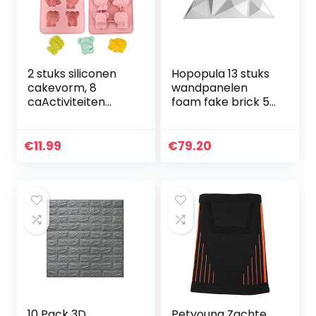
2 stuks siliconen
Hopopula 13 stuks
cakevorm, 8
wandpanelen
caActiviteiten
foam fake brick 50
dierengeleivorm
x 50 cm muur
chocolade dieren-
baksteen PVC
taartvorm
muursticker
€
11.99
€
79.20
ijscrème
zelfklevend schuim
taartvorm
valse 3D…
mousse…
10 Pack 3D
Petyoung Zachte