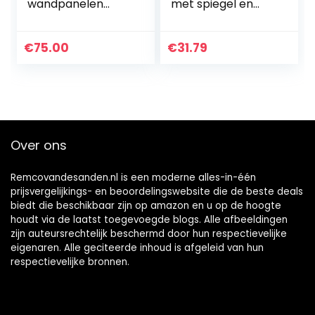
wandpanelen
met spiegel en
wanddecoratie
bloemen I (B x H)
wandbekleding
33 x 61 cm I
plafondpanelen
decoratieve klok
€
75.00
€
31.79
panelen panelen
uurwerk 3D
muurstickers PVC
design…
Over ons
Remcovandesanden.nl is een moderne alles-in-één
prijsvergelijkings- en beoordelingswebsite die de beste deals
biedt die beschikbaar zijn op amazon en u op de hoogte
houdt via de laatst toegevoegde blogs. Alle afbeeldingen
zijn auteursrechtelijk beschermd door hun respectievelijke
eigenaren. Alle geciteerde inhoud is afgeleid van hun
respectievelijke bronnen.