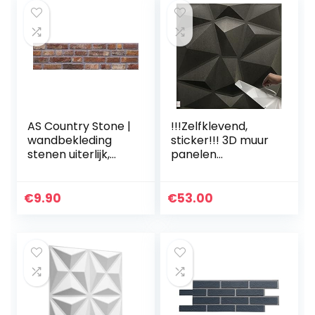
AS Country Stone |
!!!Zelfklevend,
wandbekleding
sticker!!! 3D muur
stenen uiterlijk,
panelen
3D-wandpanelen
wandbekleding
stenen uiterlijk,
plafondpanelen
styroporpanelen
POLYSTYREEN
€
9.90
€
53.00
bakstenen
MATERIAAL
uiterlijk…
PIEPSCHUIM LIKE 3
mm dikte…