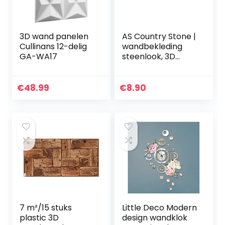
3D wand panelen
AS Country Stone |
Cullinans 12-delig
wandbekleding
GA-WA17
steenlook, 3D
wandpaneel
steenlook, Flexlite-
paneel klinker-
€
48.99
€
8.90
look voor binnen,
buiten…
7 m²/15 stuks
Little Deco Modern
plastic 3D
design wandklok