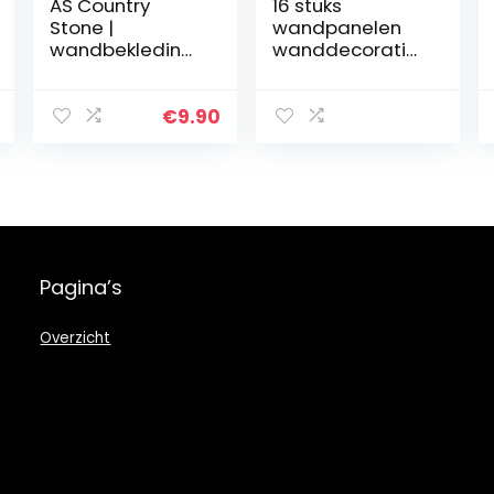
AS Country
16 stuks
Stone |
wandpanelen
wandbekleding
wanddecoratie
stenen uiterlijk,
wandbekleding
3D-
plafondpanelen
wandpanelen
panelen
€
9.90
stenen uiterlijk,
panelen
styroporpanelen
wandtattoos
bakstenen
polystyreen XPS
uiterlijk…
(4m²) (g76)
Pagina’s
Overzicht