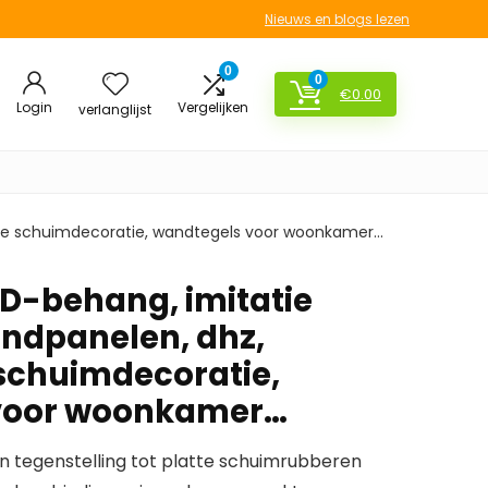
Nieuws en blogs lezen
0
0
€
0.00
Login
Vergelijken
verlanglijst
hte schuimdecoratie, wandtegels voor woonkamer…
3D-behang, imitatie
ndpanelen, dhz,
schuimdecoratie,
voor woonkamer…
in tegenstelling tot platte schuimrubberen