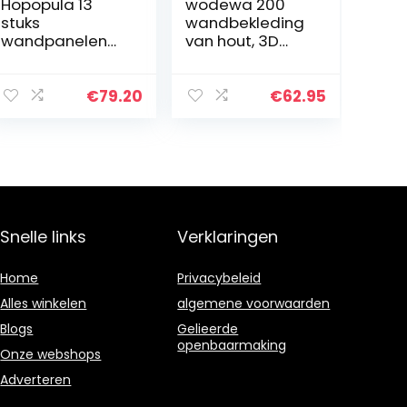
Hopopula 13
wodewa 200
stuks
wandbekleding
wandpanelen
van hout, 3D
foam fake brick
eiken, natuurlijk,
50 x 50 cm muur
onbehandeld, 1
baksteen PVC
m²
€
79.20
€
62.95
muursticker
wandpanelen,
zelfklevend
moderne
schuim valse
wanddecoratie,
3D…
houten…
Snelle links
Verklaringen
Home
Privacybeleid
Alles winkelen
algemene voorwaarden
Blogs
Gelieerde
openbaarmaking
Onze webshops
Adverteren