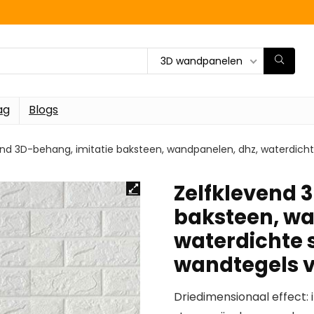
3D wandpanelen
ag
Blogs
end 3D-behang, imitatie baksteen, wandpanelen, dhz, waterdic
Zelfklevend 
baksteen, wa
waterdichte 
wandtegels 
Driedimensionaal effect: 