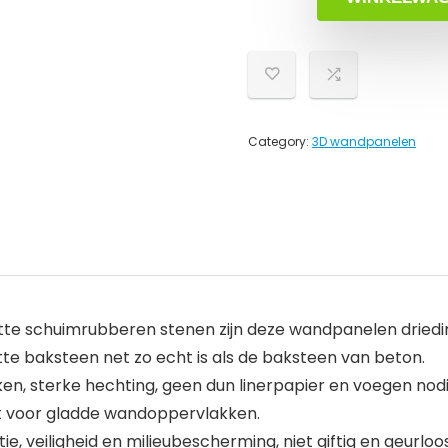
Category:
3D wandpanelen
platte schuimrubberen stenen zijn deze wandpanelen drie
witte baksteen net zo echt is als de baksteen van beton.
ken, sterke hechting, geen dun linerpapier en voegen nodi
kt voor gladde wandoppervlakken.
e, veiligheid en milieubescherming, niet giftig en geurloo