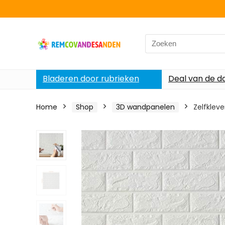
Search
for:
Bladeren door rubrieken
Deal van de d
Home
Shop
3D wandpanelen
Zelfklev