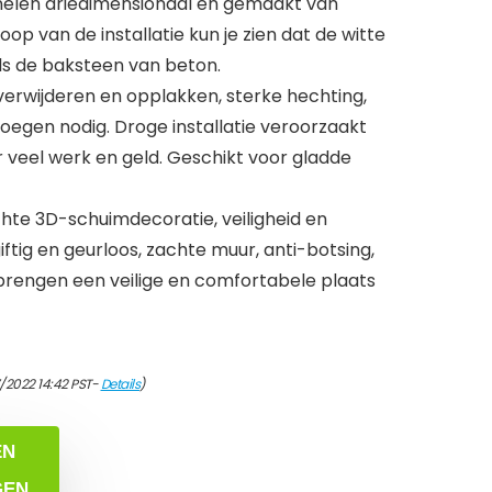
nelen driedimensionaal en gemaakt van
op van de installatie kun je zien dat de witte
als de baksteen van beton.
 verwijderen en opplakken, sterke hechting,
oegen nodig. Droge installatie veroorzaakt
 veel werk en geld. Geschikt voor gladde
chte 3D-schuimdecoratie, veiligheid en
iftig en geurloos, zachte muur, anti-botsing,
 brengen een veilige en comfortabele plaats
7/2022 14:42 PST-
Details
)
EN
GEN