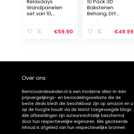
Relaxdays
10 Pack 3D
Wandpanelen
Bakstenen
set van 10,
Behang, DIY
zelfklevend, op
Zelfklevende XPE
maat te snijden,
Schuim
3D-panelen,
Geluiddichte
€
59.90
€
49.99
wandbekleding
Witte Baksteen
houtlook 70 x 70
Patroon
cm, bruin…
Muurstickers
Voor
Woonkamer…
Over ons
Remcovandesanden.nl is een moderne alles-in-één
prijsvergelijkings- en beoordelingswebsite die de
beste deals biedt die beschikbaar zijn op amazon en u
op de hoogte houdt via de laatst toegevoegde blogs.
Alle afbeeldingen zijn auteursrechtelijk beschermd
door hun respectievelijke eigenaren. Alle geciteerde
inhoud is afgeleid van hun respectievelijke bronnen.