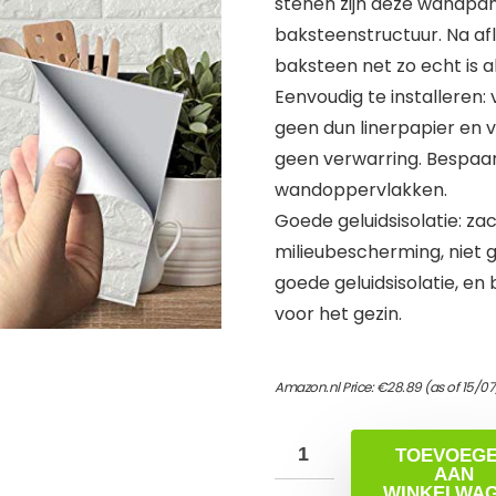
stenen zijn deze wandpa
baksteenstructuur. Na aflo
baksteen net zo echt is 
Eenvoudig te installeren:
geen dun linerpapier en v
geen verwarring. Bespaar
wandoppervlakken.
Goede geluidsisolatie: za
milieubescherming, niet g
goede geluidsisolatie, en
voor het gezin.
Amazon.nl Price:
€
28.89
(as of 15/0
TOEVOEG
AAN
WINKELWA