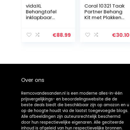
vidaXL
Coral 10321 Taak
Behangtafel
Partner Behang
inklapbaar
Kit met Plakken
200x60x78 cm
Smoothing
MDF en
Borstel en
aluminium
Gereedschap
€
88.99
€
30.10
voor Muur Papier
Opknoping 6
stuk pack…
Over ons
Remcovandesanden.nl is een moderne alles-in-één
prijsvergelijkings- en beoordelingswebsite die de
beste deals biedt die beschikbaar zijn op amazon en u
op de hoogte houdt via de laatst toegevoegde blogs.
Alle afbeeldingen zijn auteursrechtelijk beschermd
door hun respectievelijke eigenaren. Alle geciteerde
inhoud is afgeleid van hun respectievelijke bronnen.