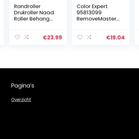
Randroller
Color Expert
Drukroller Naad
95813099
Roller Behang
RemoveMaster
Naad Roller
3K-greep
Hand Drukrol
egelroller
Wallpaper
prikkelrol
€
23.99
€
19.04
Decorating
nagelrol, blauw
Roller Hand
Dringende Tool…
Pagina’s
Overzicht