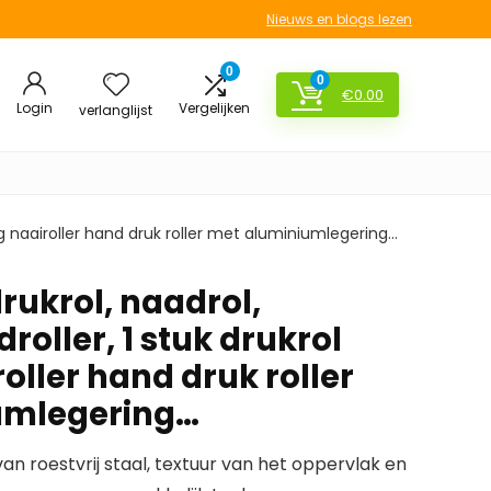
Nieuws en blogs lezen
0
0
€
0.00
Login
Vergelijken
verlanglijst
g naairoller hand druk roller met aluminiumlegering…
ukrol, naadrol,
oller, 1 stuk drukrol
ller hand druk roller
umlegering…
an roestvrij staal, textuur van het oppervlak en