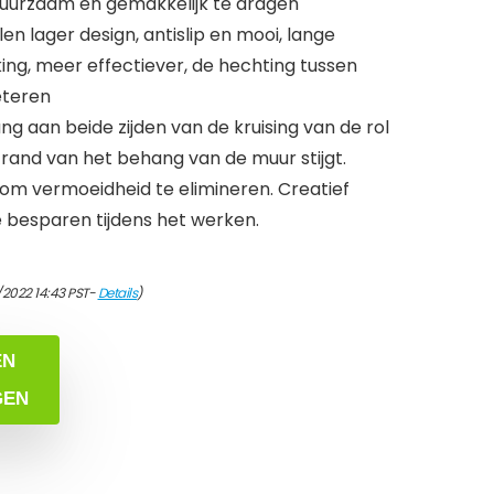
 Duurzaam en gemakkelijk te dragen
en lager design, antislip en mooi, lange
king, meer effectiever, de hechting tussen
eteren
g aan beide zijden van de kruising van de rol
and van het behang van de muur stijgt.
m vermoeidheid te elimineren. Creatief
 besparen tijdens het werken.
/2022 14:43 PST-
Details
)
EN
GEN