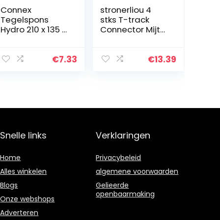
Connex
stronerliou 4
Tegelspons
stks T-track
Hydro 210 x 135 x
Connector Mijter
75 mm,
Track Jig
COX781455
Armatuur Slot
Connector Voor
€
7.33
€
13.39
Router Tafel
Snelle links
Verklaringen
Home
Privacybeleid
Alles winkelen
algemene voorwaarden
Blogs
Gelieerde
openbaarmaking
Onze webshops
Adverteren