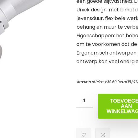
een goede slijtvastheid.
Uniek design: met bimetal
levensduur, flexibele wer
behang en muur te verb
Eigenschappen: het behan
om te voorkomen dat de r
Ergonomisch ontworpen o
ontwerp kan veel energie
Amazon.nl Price:
€
18.69
(as of 15/07
TOEVOEG
AAN
WINKELWA