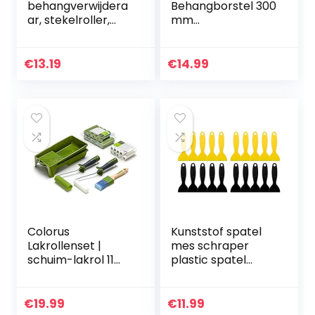
behangverwijdera
Behangborstel 300
ar, stekelroller,
mm
nagelroller,
behangborstel
egelroller, 150 mm
borstel borstel
voor het
€
13.19
€
14.99
aandrukken en
gladmaken van
behang
Colorus
Kunststof spatel
Lakrollenset |
mes schraper
schuim-lakrol 11
plastic spatel
cm concave |
gereedschap
lakroller filt 10 cm
sticker spatel kit
recht | lakrollen
behang spatel
€
19.99
€
11.99