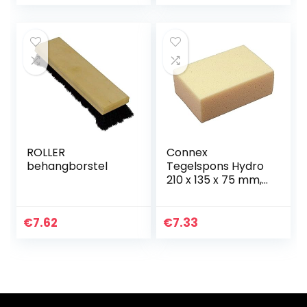
set voor op water
luchtbel
gebaseerde…
nverwijderaar…
ROLLER
Connex
behangborstel
Tegelspons Hydro
210 x 135 x 75 mm,
COX781455
€
7.62
€
7.33