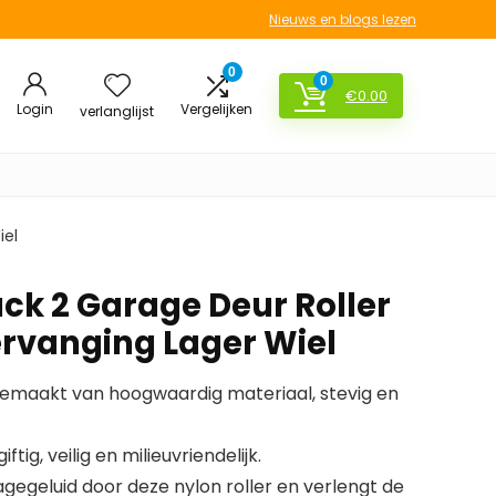
Nieuws en blogs lezen
0
0
€
0.00
Login
Vergelijken
verlanglijst
iel
ck 2 Garage Deur Roller
ervanging Lager Wiel
gemaakt van hoogwaardig materiaal, stevig en
iftig, veilig en milieuvriendelijk.
gegeluid door deze nylon roller en verlengt de