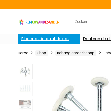
Search
for:
Bladeren door rubrieken
Deal van de d
Home
Shop
Behang gereedschap
Reho