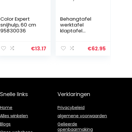
Color Expert
Behangtafel
snijhulp, 60 cm
werktafel
95830036
klaptafel
partytafel
multifunctionele
tafel 300×60
€
13.17
€
62.95
Snelle links
Verklaringen
Home
Privacybeleid
Alles winkelen
algemene voorwaarden
Blogs
Gelieerde
openbaarmaking