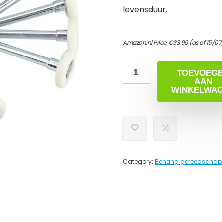
levensduur.
Amazon.nl Price:
€
33.99
(as of 15/0
TOEVOEG
AAN
WINKELWA
Category:
Behang gereedschap