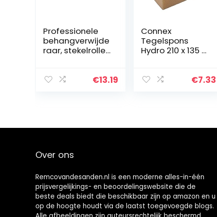
Professionele
Connex
behangverwijde
Tegelspons
raar, stekelroller,
Hydro 210 x 135 x
nagelroller,
75 mm,
egelroller, 150
COX781455
mm
€
13.19
€
7.33
Over ons
Remcovandesanden.nl is een moderne alles-in-één
prijsvergelijkings- en beoordelingswebsite die de
beste deals biedt die beschikbaar zijn op amazon en u
op de hoogte houdt via de laatst toegevoegde blogs.
Alle afbeeldingen zijn auteursrechtelijk beschermd