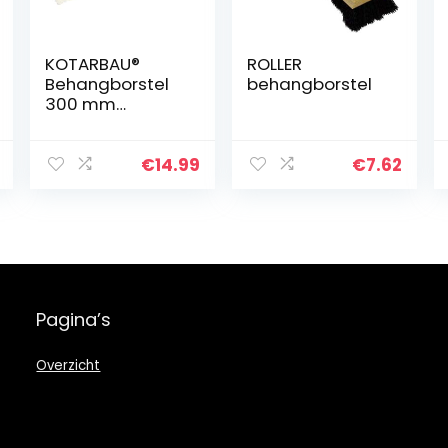
KOTARBAU®
ROLLER
Behangborstel
behangborstel
300 mm
behangborstel
borstel borstel
voor het
€
14.99
€
7.62
aandrukken en
gladmaken van
behang
Pagina’s
Overzicht