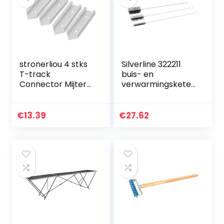
stronerliou 4 stks
Silverline 322211
T-track
buis- en
Connector Mijter
verwarmingsketel
Track Jig
borstelset, 3-delig
Armatuur Slot
Set 480 mm
Connector Voor
€
13.39
€
27.62
Router Tafel