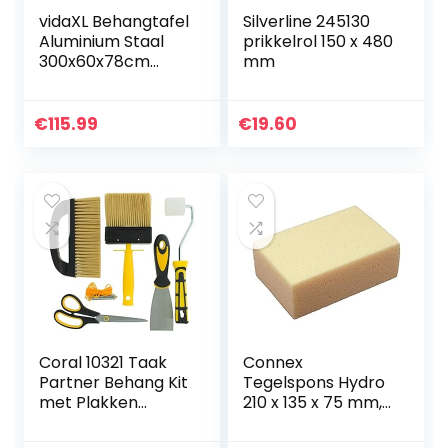
vidaXL Behangtafel
Silverline 245130
Aluminium Staal
prikkelrol 150 x 480
300x60x78cm
mm
Inklapbaar
Klustafel
Behangen
€
115.99
€
19.60
Coral 10321 Taak
Connex
Partner Behang Kit
Tegelspons Hydro
met Plakken
210 x 135 x 75 mm,
Smoothing Borstel
COX781455
en Gereedschap