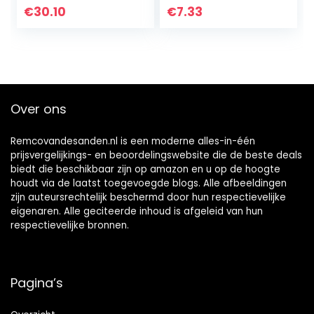
voor Muur Papier
€
30.10
€
7.33
Opknoping 6 stuk
pack…
Over ons
Remcovandesanden.nl is een moderne alles-in-één
prijsvergelijkings- en beoordelingswebsite die de beste deals
biedt die beschikbaar zijn op amazon en u op de hoogte
houdt via de laatst toegevoegde blogs. Alle afbeeldingen
zijn auteursrechtelijk beschermd door hun respectievelijke
eigenaren. Alle geciteerde inhoud is afgeleid van hun
respectievelijke bronnen.
Pagina’s