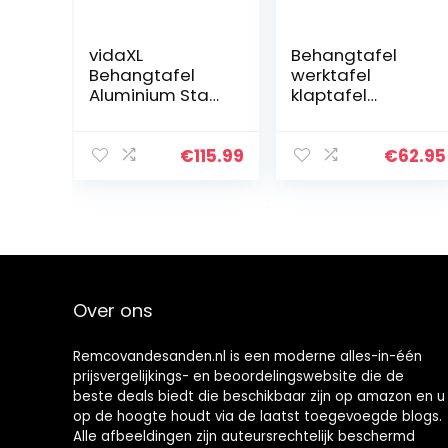
vidaXL
Behangtafel
Behangtafel
werktafel
Aluminium Staal
klaptafel
300x60x78cm
partytafel
Inklapbaar
multifunctionele
Klustafel
tafel 300×60
€
115.99
€
62.95
Behangen
Over ons
Remcovandesanden.nl is een moderne alles-in-één
prijsvergelijkings- en beoordelingswebsite die de
beste deals biedt die beschikbaar zijn op amazon en u
op de hoogte houdt via de laatst toegevoegde blogs.
Alle afbeeldingen zijn auteursrechtelijk beschermd