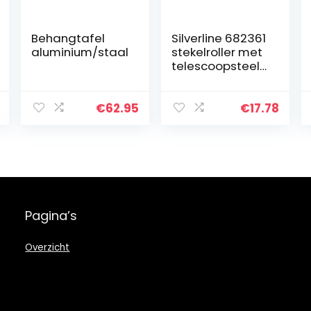
Behangtafel
Silverline 682361
aluminium/staal
stekelroller met
telescoopsteel
meerkleurig 150
x 590 mm
€
62.95
€
17.78
Pagina’s
Overzicht