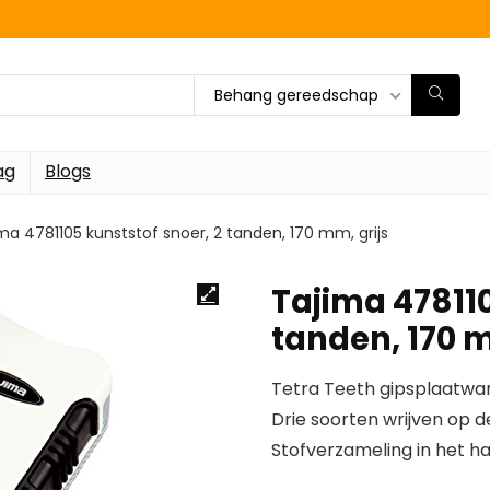
Behang gereedschap
ag
Blogs
ma 4781105 kunststof snoer, 2 tanden, 170 mm, grijs
Tajima 478110
tanden, 170 m
Tetra Teeth gipsplaatwan
Drie soorten wrijven op de
Stofverzameling in het h