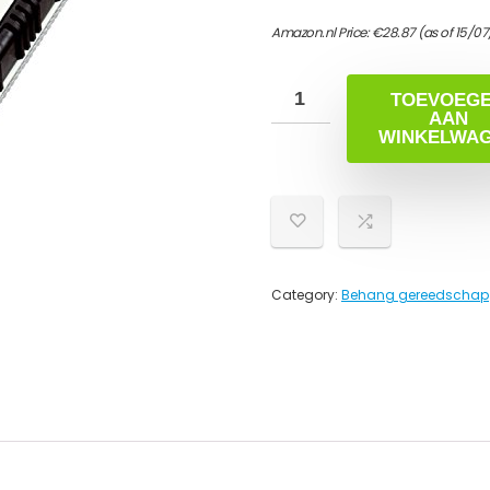
Amazon.nl Price:
€
28.87
(as of 15/0
TOEVOEG
AAN
WINKELWA
Category:
Behang gereedschap