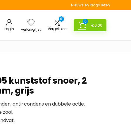
Nieuws en blogs lezen
0
0
€
0.00
Login
Vergelijken
verlanglijst
5 kunststof snoer, 2
m, grijs
den, anti-condens en dubbele actie.
 zool.
andvat.