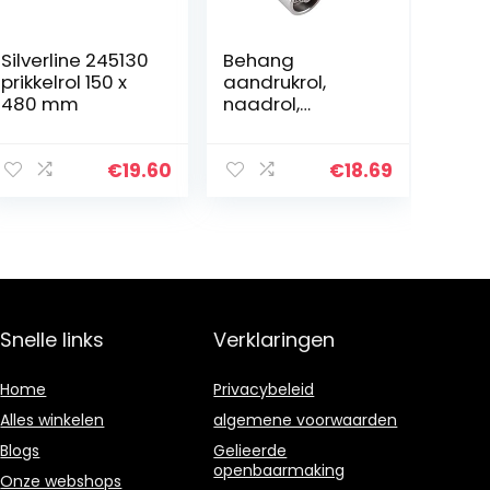
Silverline 245130
Behang
prikkelrol 150 x
aandrukrol,
480 mm
naadrol,
behang-
naadroller, 1 stuk
drukrol behang
€
19.60
€
18.69
naairoller hand
druk roller met
aluminiumlegeri
ng…
Snelle links
Verklaringen
Home
Privacybeleid
Alles winkelen
algemene voorwaarden
Blogs
Gelieerde
openbaarmaking
Onze webshops