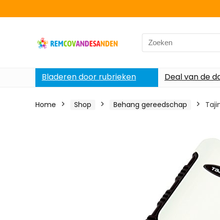
Search
for:
Bladeren door rubrieken
Deal van de d
Home
Shop
Behang gereedschap
Taji