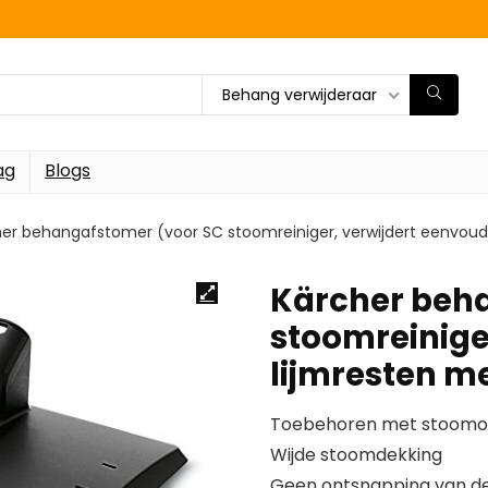
Behang verwijderaar
ag
Blogs
er behangafstomer (voor SC stoomreiniger, verwijdert eenvoud
Kärcher beh
stoomreinige
lijmresten m
Toebehoren met stoomo
Wijde stoomdekking
Geen ontsnapping van d