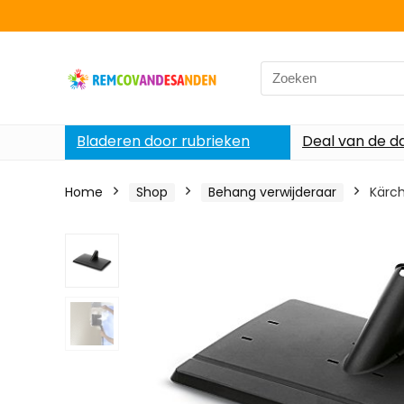
Search
for:
Bladeren door rubrieken
Deal van de d
Home
Shop
Behang verwijderaar
Kärch