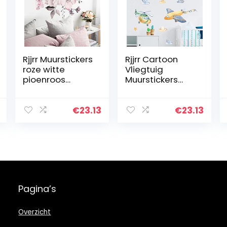
Rjjrr Muurstickers
Rjjrr Cartoon
roze witte
Vliegtuig
pioenroos
Muurstickers
bloemen
voor
afdrukken
Kinderkamer
muurstickers
Kleuterschool
€
23.13
€
23.13
muursticker
Zelfklevende
huisdecoratie
PVC
kunst huis
Muurstickers
woonkamer…
Baby Kinderen…
Pagina’s
Overzicht