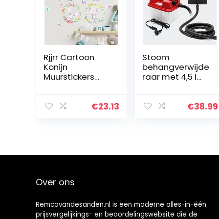
Rjjrr Cartoon
Stoom
Konijn
behangverwijde
Muurstickers
raar met 4,5 l
voor Meisje
reservoir 2200 W
Kamer Kinderen
vermogen 70
Gift Muursticker
min. looptijd
€
23.13
€
38.99
Kwekerij
Kleuterschool
Bloemen…
Over ons
Remcovandesanden.nl is een moderne alles-in-één
prijsvergelijkings- en beoordelingswebsite die de