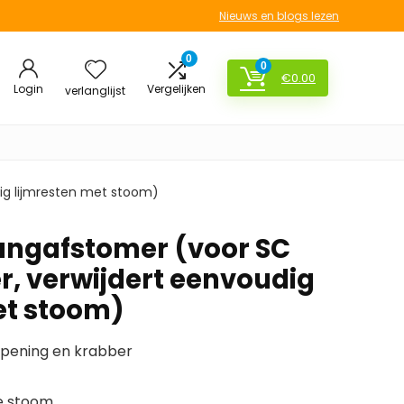
Nieuws en blogs lezen
0
0
€
0.00
Login
Vergelijken
verlanglijst
ig lijmresten met stoom)
angafstomer (voor SC
r, verwijdert eenvoudig
et stoom)
pening en krabber
e stoom