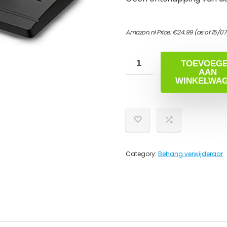
Amazon.nl Price:
€
24.99
(as of 15/0
TOEVOEG
AAN
WINKELWA
Category:
Behang verwijderaar