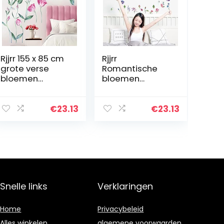
Rjjrr 155 x 85 cm
Rjjrr
grote verse
Romantische
bloemen
bloemen
muurstickers
muursticker
romantisch
woondecoratie
woondecor voor
woonkamer
€
23.13
€
23.13
slaapkamer
heldere aquarel
woonkamer
bloem keuken
kunst vinyl doe-
muurstickers
het…
kunst doe-het…
Snelle links
Verklaringen
Home
Privacybeleid
Alles winkelen
algemene voorwaarden