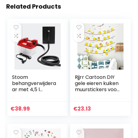
Related Products
Stoom
Rjjrr Cartoon DIY
behangverwijdera
gele eieren kuiken
ar met 4,5 l
muurstickers voor
reservoir 2200 W
kinderkamers
vermogen 70 min.
decor
looptijd
meubelsticker
€
38.99
€
23.13
keukenkasten
decoratie
posters…