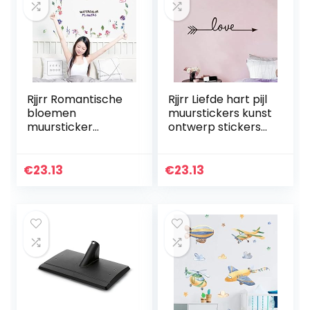
Rjjrr Romantische
Rjjrr Liefde hart pijl
bloemen
muurstickers kunst
muursticker
ontwerp stickers
woondecoratie
voor woonkamer
woonkamer
slaapkamer
heldere aquarel
woondecoratie
€
23.13
€
23.13
bloem keuken
muurstickers
muurstickers kunst
glazen…
doe-het…