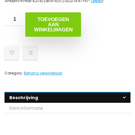
Amazon.nl Price:
€
21.42
(as of 15/07/2022 14:47 PST-
Details
)
TOEVOEGEN
AAN
WINKELWAGEN
Category:
Behang verwijderaar
Beschrijving
Extra informatie