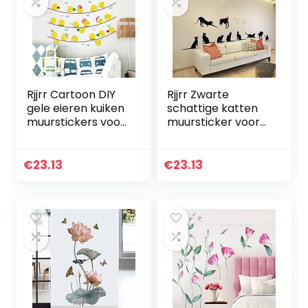
Rjjrr Cartoon DIY
Rjjrr Zwarte
gele eieren kuiken
schattige katten
muurstickers voor
muursticker voor
kinderkamers
woonkamer mode
decor
kunst muur
meubelsticker
slaapkamer
€
23.13
€
23.13
keukenkasten
woondecoratie
decoratie
zachte
posters…
achtergrond…