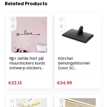
Related Products
Rjjrr Liefde hart pijl
Kärcher
muurstickers kunst
behangafstomer
ontwerp stickers
(voor SC
voor woonkamer
stoomreiniger,
slaapkamer
verwijdert
woondecoratie
eenvoudig
€
23.13
€
24.99
muurstickers
lijmresten met
glazen…
stoom)