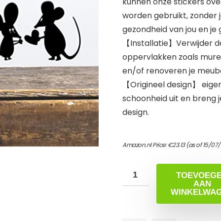
kunnen onze stickers ov
worden gebruikt, zonder j
gezondheid van jou en je 
【Installatie】Verwijder d
oppervlakken zoals muren, 
en/of renoveren je meube
【Origineel design】 eigenti
schoonheid uit en breng je
design.
Amazon.nl Price:
€
23.13
(as of 15/07
TOEVOEG
AAN
WINKELWA