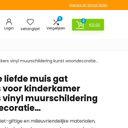
Nieuws en blogs lezen
0
0
€
0.00
Login
Vergelijken
verlanglijst
ickers vinyl muurschildering kunst woondecoratie…
e liefde muis gat
 voor kinderkamer
 vinyl muurschildering
ecoratie…
et-giftige en milieuvriendelijke materialen,