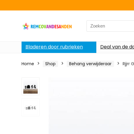
Search
for:
Bladeren door rubrieken
Deal van de d
Home
Shop
Behang verwijderaar
Rjjrr