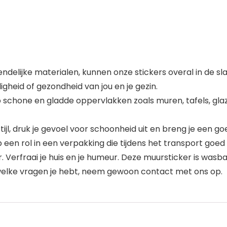
riendelijke materialen, kunnen onze stickers overal in d
igheid of gezondheid van jou en je gezin.
schone en gladde oppervlakken zoals muren, tafels, glaze
ijl, druk je gevoel voor schoonheid uit en breng je een goe
en rol in een verpakking die tijdens het transport goed
 Verfraai je huis en je humeur. Deze muursticker is was
 welke vragen je hebt, neem gewoon contact met ons op.