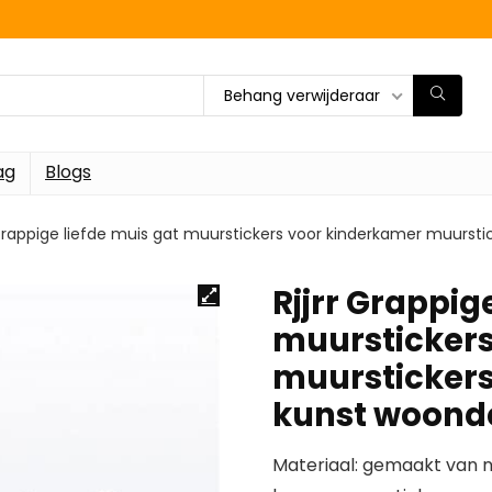
Behang verwijderaar
ag
Blogs
 Grappige liefde muis gat muurstickers voor kinderkamer muurst
Rjjrr Grappig
muurstickers
muurstickers
kunst woond
Materiaal: gemaakt van ni