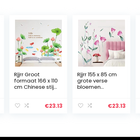
Rjjrr Groot
Rjjrr 155 x 85 cm
formaat 166 x 110
grote verse
cm Chinese stijl
bloemen
roze lotus bloem
muurstickers
groene
romantisch
bladeren
woondecor voor
€
23.13
€
23.13
muurstickers vis
slaapkamer
vijver
woonkamer
woondecoratie…
kunst vinyl doe-
het…