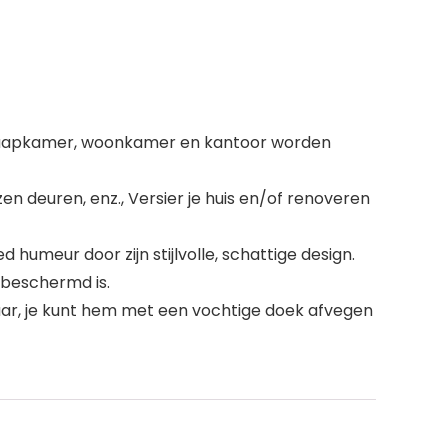
e slaapkamer, woonkamer en kantoor worden
n deuren, enz., Versier je huis en/of renoveren
d humeur door zijn stijlvolle, schattige design.
 beschermd is.
baar, je kunt hem met een vochtige doek afvegen