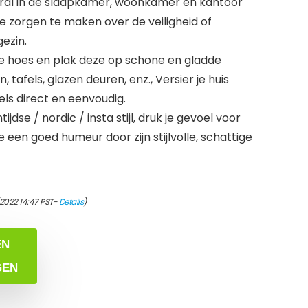
eral in de slaapkamer, woonkamer en kantoor
e zorgen te maken over de veiligheid of
gezin.
e hoes en plak deze op schone en gladde
tafels, glazen deuren, enz., Versier je huis
ls direct en eenvoudig.
jdse / nordic / insta stijl, druk je gevoel voor
 een goed humeur door zijn stijlvolle, schattige
/2022 14:47 PST-
Details
)
EN
GEN