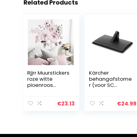
Related Products
Rjjrr Muurstickers
Kärcher
roze witte
behangafstome
pioenroos
r (voor SC
bloemen
stoomreiniger,
afdrukken
verwijdert
muurstickers
eenvoudig
€
23.13
€
24.99
muursticker
lijmresten met
huisdecoratie
stoom)
kunst huis
woonkamer…