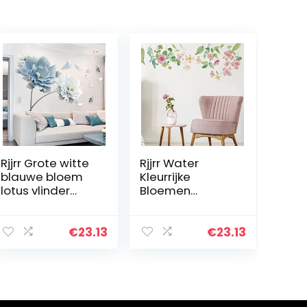
Rjjrr Grote witte
Rjjrr Water
blauwe bloem
Kleurrijke
lotus vlinder
Bloemen
verwijderbare
Muursticker Bed
muurstickers 3D
Kamer
Muurstickers
Woonkamer
€
23.13
€
23.13
Home Decor
Huisdecoratie
Muurschildering
Verwijderbare
Kunst…
Muursticker voor
Meisjes…