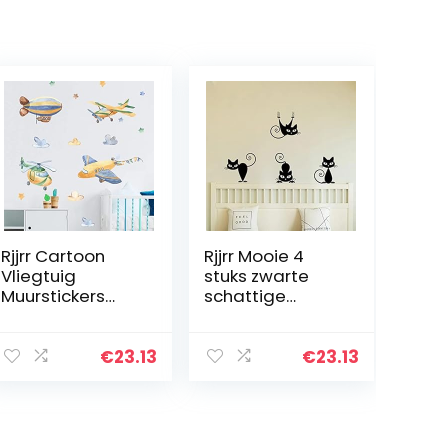
Rjjrr Cartoon
Rjjrr Mooie 4
Vliegtuig
stuks zwarte
Muurstickers
schattige
voor
katten
Kinderkamer
muursticker voor
Kleuterschool
woonkamer
€
23.13
€
23.13
Zelfklevende
woondecoratie
PVC
kinderen
Muurstickers
slaapkamer
Baby Kinderen…
woondecoratie…