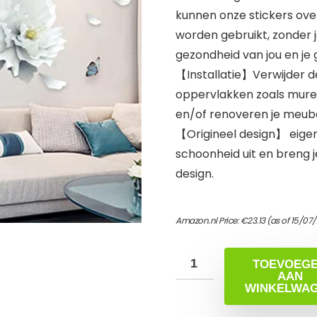
kunnen onze stickers ov
worden gebruikt, zonder j
gezondheid van jou en je 
【Installatie】Verwijder d
oppervlakken zoals muren, 
en/of renoveren je meube
【Origineel design】 eigenti
schoonheid uit en breng je
design.
Amazon.nl Price:
€
23.13
(as of 15/07
TOEVOEG
AAN
WINKELWA