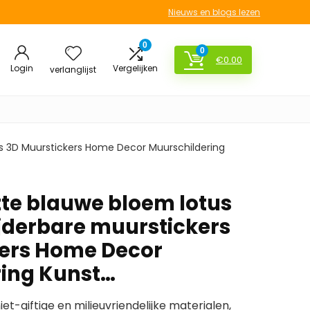
Nieuws en blogs lezen
0
0
€
0.00
Login
Vergelijken
verlanglijst
ers 3D Muurstickers Home Decor Muurschildering
itte blauwe bloem lotus
ijderbare muurstickers
kers Home Decor
ring Kunst…
et-giftige en milieuvriendelijke materialen,