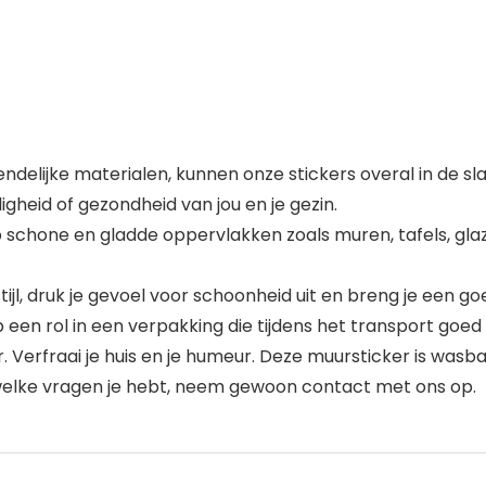
riendelijke materialen, kunnen onze stickers overal in d
igheid of gezondheid van jou en je gezin.
schone en gladde oppervlakken zoals muren, tafels, glaze
ijl, druk je gevoel voor schoonheid uit en breng je een goe
en rol in een verpakking die tijdens het transport goed
 Verfraai je huis en je humeur. Deze muursticker is was
 welke vragen je hebt, neem gewoon contact met ons op.