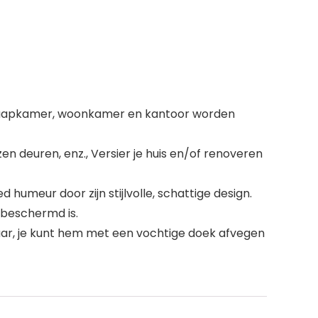
e slaapkamer, woonkamer en kantoor worden
n deuren, enz., Versier je huis en/of renoveren
d humeur door zijn stijlvolle, schattige design.
 beschermd is.
baar, je kunt hem met een vochtige doek afvegen