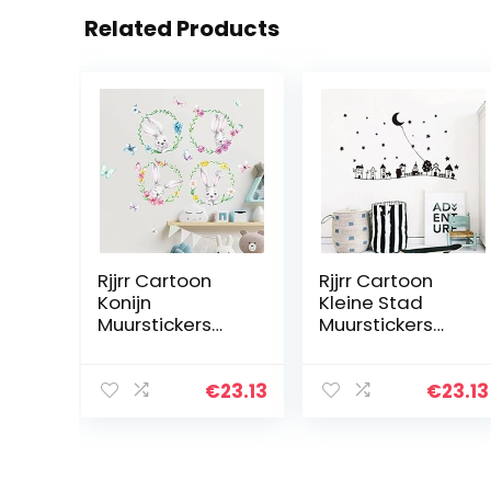
Related Products
Rjjrr Cartoon
Rjjrr Cartoon
Konijn
Kleine Stad
Muurstickers
Muurstickers
voor Meisje
voor
Kamer Kinderen
Kinderkamers
Gift Muursticker
Maan Sterren
€
23.13
€
23.13
Kwekerij
Kleuterschool
Kleuterschool
Muurdecoratie
Bloemen…
Baby Kinderen…