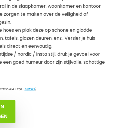
eral in de slaapkamer, woonkamer en kantoor
e zorgen te maken over de veiligheid of
gezin.
e hoes en plak deze op schone en gladde
tafels, glazen deuren, enz., Versier je huis
ls direct en eenvoudig.
jdse / nordic / insta stijl, druk je gevoel voor
 een goed humeur door zijn stijlvolle, schattige
/2022 14:47 PST-
Details
)
EN
GEN