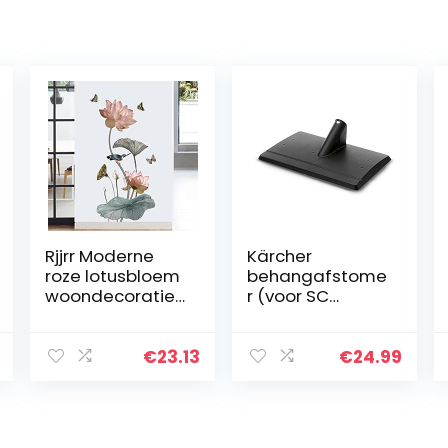
Rjjrr Moderne
Kärcher
roze lotusbloem
behangafstome
woondecoratie
r (voor SC
muurstickers
stoomreiniger,
woonkamer
verwijdert
slaapkamer
eenvoudig
€
23.13
€
24.99
gang decoratie
lijmresten met
posters schil en
stoom)
stok…