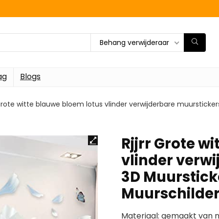
Behang verwijderaar
ag
Blogs
 Grote witte blauwe bloem lotus vlinder verwijderbare muurstick
Rjjrr Grote w
vlinder verw
3D Muurstic
Muurschilde
Materiaal: gemaakt van ni