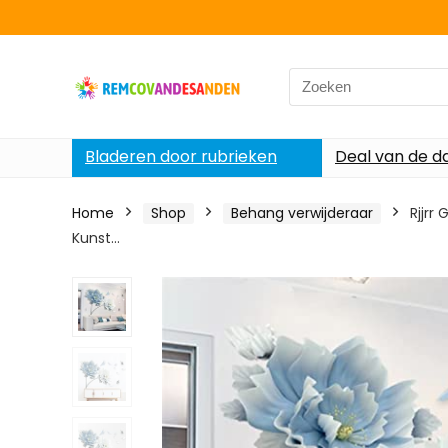
Search
for:
Bladeren door rubrieken
Deal van de d
Home
Shop
Behang verwijderaar
Rjjrr
Kunst…