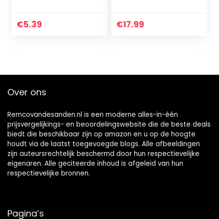
decoratieve folie
zelfklevende film
meubelfolie hout
zelfklevende
Blackwood 45 x
muursticker grijze
€
5.39
€
17.99
200 cm
steen muur
meubels film
muur…
Over ons
Remcovandesanden.nl is een moderne alles-in-één
prijsvergelijkings- en beoordelingswebsite die de beste deals
biedt die beschikbaar zijn op amazon en u op de hoogte
houdt via de laatst toegevoegde blogs. Alle afbeeldingen
zijn auteursrechtelijk beschermd door hun respectievelijke
eigenaren. Alle geciteerde inhoud is afgeleid van hun
respectievelijke bronnen.
Pagina’s