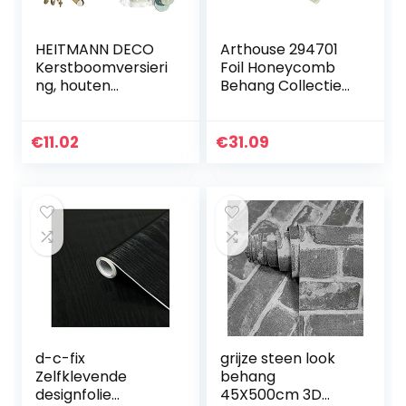
HEITMANN DECO
Arthouse 294701
Kerstboomversieri
Foil Honeycomb
ng, houten
Behang Collectie
versiering, set van
Illusions,
6 stuks,
Champagne,
kerstversiering in
10.05×0,53 M
€
11.02
€
31.09
modieuze kleuren,
petrol
d-c-fix
grijze steen look
Zelfklevende
behang
designfolie
45X500cm 3D