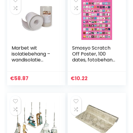
Marbet wit
Smosyo Scratch
isolatiebehang –
Off Poster, 100
wandisolatie
dates, fotobehang,
isolatiematten
wanddecoratie,
(10QM Thermo-
gladde
Tap 6) piepschuim
kleurendruk,
€
58.87
€
10.22
huiswand
poster voor muur,
onderbehang…
59 x 42 cm