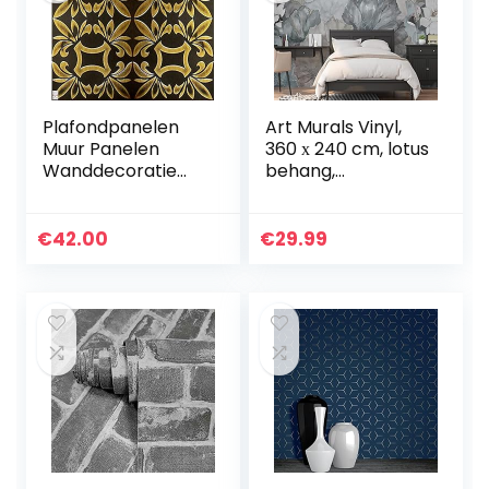
Plafondpanelen
Art Murals Vinyl,
Muur Panelen
360 х 240 cm, lotus
Wanddecoratie
behang,
Wandbekleding
muurdecoratie,
Glamour Retro
muurschildering,
WALL CEILING
woonkamer,
€
42.00
€
29.99
Panels
eetkamer,
Muurstickers
slaapkamer,
Polystyreen XPS…
blauwe…