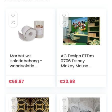
Marbet wit
AG Design FTDm
isolatiebehang –
0706 Disney
wandisolatie
Mickey Mouse
isolatiematten
Minnie, papier
(10QM Thermo-
fotobehang
Tap 6) piepschuim
kinderkamer 160 x
€
58.87
€
23.68
huiswand
115 cm – 1 deel,
onderbehang…
papier, multicolor…