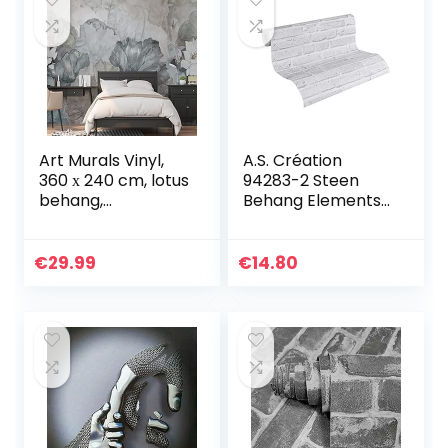
Art Murals Vinyl,
A.S. Création
360 х 240 cm, lotus
94283-2 Steen
behang,
Behang Elements
muurdecoratie,
Vliesbehang, Grijs,
muurschildering,
10,05m x 0,53m
woonkamer,
€
29.99
€
14.80
eetkamer,
slaapkamer,
blauwe…