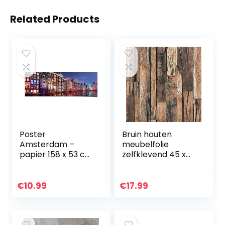
Related Products
Poster
Bruin houten
Amsterdam –
meubelfolie
papier 158 x 53 cm
zelfklevend 45 x
meerkleurig
500cm behang
woonkamer
houten
steden en landen
muursticker 3D
€
10.99
€
17.99
plakfolie
kastmeubels
houtlook
donkerbruin…