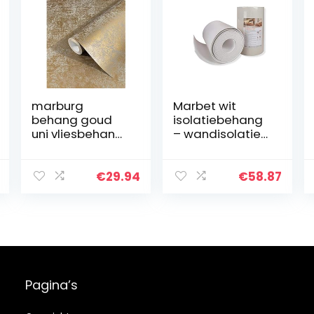
marburg
Marbet wit
behang goud
isolatiebehang
uni vliesbehang
– wandisolatie
modern,
isolatiematten
klassiek,
(10QM Thermo-
weelderig voor
Tap 6)
€
29.94
€
58.87
slaapkamer,
piepschuim
woonkamer of
huiswand
keuken 10,05m x
onderbehang…
0,53m…
Pagina’s