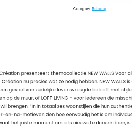
Category:
Behang
. Création presenteert themacollectie NEW WALLS Voor al 
.S. Création nu precies wat ze nodig hebben. NEW WALLS i
 gevoel van zuidelijke levensvreugde belooft met stijlen
n op de muur, of LOFT LIVING – voor iedereen die misschi
wil brengen. “In in totaal zes woonstijlen die hun authent
en-na-motieven zien hoe eenvoudig het is om individueel, 
want het juiste moment om iets nieuws te durven doen, is 