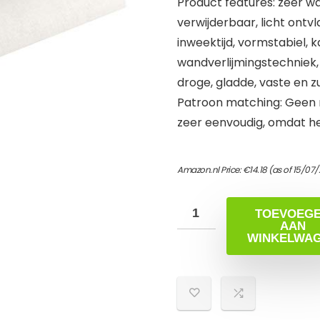
Product features: zeer w
verwijderbaar, licht ont
inweektijd, vormstabiel,
wandverlijmingstechniek
droge, gladde, vaste en
Patroon matching: Geen 
zeer eenvoudig, omdat h
Amazon.nl Price:
€
14.18
(as of 15/07/
TOEVOEG
AAN
WINKELWA