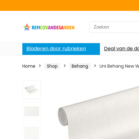
Search
for:
Bladeren door rubrieken
Deal van de d
Home
Shop
Behang
Uni Behang New Wa