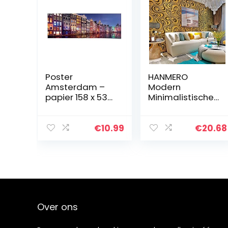
Poster
HANMERO
Amsterdam –
Modern
papier 158 x 53
Minimalistische
cm meerkleurig
Abstract Curves
woonkamer
Glitter Non-
steden en
woven 3D
€
10.99
€
20.68
landen
Wallpaper Voor
Slaapkamer
Woonkamer TV
Achtergrond…
Over ons