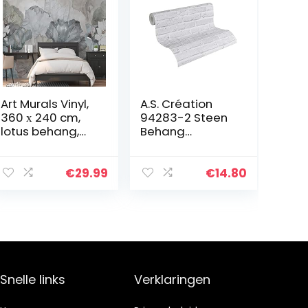
Art Murals Vinyl,
A.S. Création
360 х 240 cm,
94283-2 Steen
lotus behang,
Behang
muurdecoratie,
Elements
muurschildering,
Vliesbehang,
woonkamer,
Grijs, 10,05m x
€
29.99
€
14.80
eetkamer,
0,53m
slaapkamer,
blauwe…
Snelle links
Verklaringen