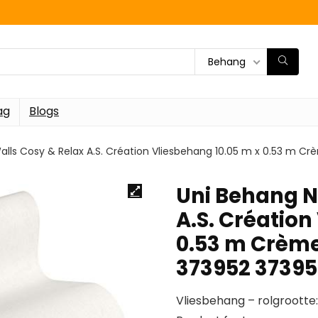
Behang
ag
Blogs
lls Cosy & Relax A.S. Création Vliesbehang 10.05 m x 0.53 m C
Uni Behang N
A.S. Création
0.53 m Crème
373952 3739
Vliesbehang – rolgrootte: