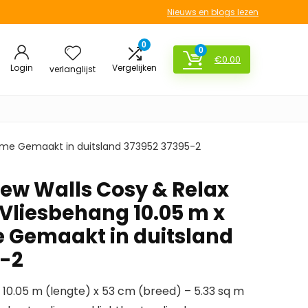
Nieuws en blogs lezen
0
0
€
0.00
Login
Vergelijken
verlanglijst
rème Gemaakt in duitsland 373952 37395-2
ew Walls Cosy & Relax
 Vliesbehang 10.05 m x
 Gemaakt in duitsland
5-2
 10.05 m (lengte) x 53 cm (breed) – 5.33 sq m