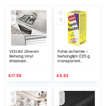
VEELIKE Zilveren
Pufas achemie –
Behang Vinyl
behanglijm (125 g
Wasbaar
transparant
Verwijderbaar
voldoende voor ca.
Behang Schil en
30-35 m²)
Stok Kleverige
€
17.56
€
5.62
Terug Plastic
Keuken Werkblad…