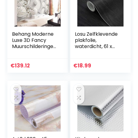
Behang Moderne
Losu Zelfklevende
Luxe 3D Fancy
plakfolie,
Muurschilderingen
waterdicht, 61 x
Foto Behang Sofa
500 cm,
Slaapkamer
meubelsticker,
Woonkamer TV
pvc, decoratiefolie,
€
139.12
€
18.99
Achtergrond Muur
meubelfolie, folie
behang…
voor…