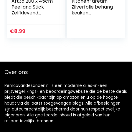
Art3d 200 x 45cm
Kitchen-dream
Peel and Stick
Zilverfolie behang
Zelfklevend
keuken
Contactdocument
zelfklevend
Waterdicht
aluminium folie
Behang, Roze
waterdicht
€
8.99
Marmerontwerp
behang rol anti-
olie
vochtbestendige…
Over ons
Remcovandesanden.nl is een moderne alles-in-één
prijsvergelijkings- en beoordelingswebsite die de beste deals
biedt die beschikbaar zijn op amazon en u op de hoogte
houdt via de laatst toegevoegde blogs. Alle afbeeldingen
zijn auteursrechtelijk beschermd door hun respectievelijke
eigenaren. Alle geciteerde inhoud is afgeleid van hun
respectievelijke bronnen.