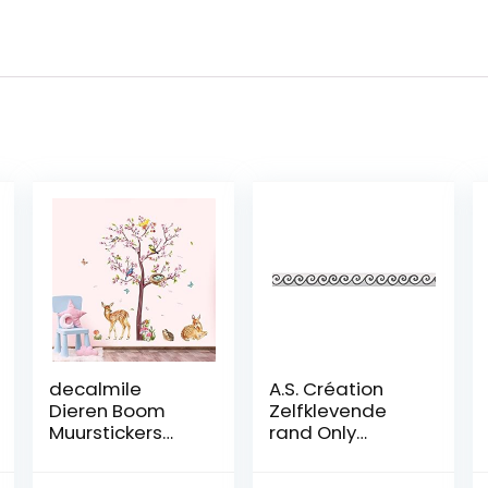
decalmile
A.S. Création
Dieren Boom
Zelfklevende
Muurstickers
rand Only
Roze Bloem Hert
Borders 9 rand
Muurtattoo
zwart wit 303461