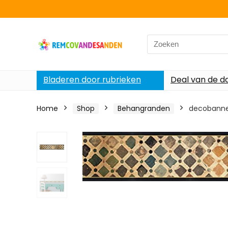
Search
for:
Bladeren door rubrieken
Deal van de d
Home
Shop
Behangranden
decobanner