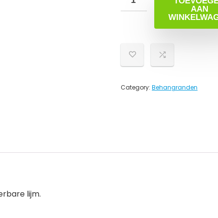
TOEVOEG
AAN
WINKELWA
Category:
Behangranden
rbare lijm.