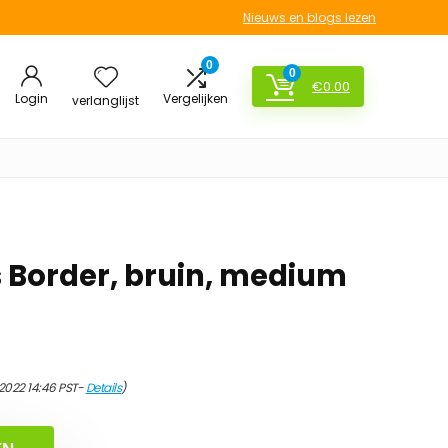
Nieuws en blogs lezen
0
0
€
0.00
Login
Vergelijken
verlanglijst
Border, bruin, medium
2022 14:46 PST-
Details
)