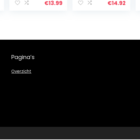
Kinderkamer
€
13.99
€
14.92
Woonkamer
Slaapkamer
Wanddecoratie
Pagina’s
Overzicht