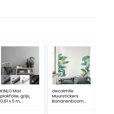
KINLO Mat
decalmile
plakfolie, grijs,
Muurstickers
0,61 x 5 m,
Bananenboom
meubelfolie,
Bladeren
verdikte
Muurtattoo