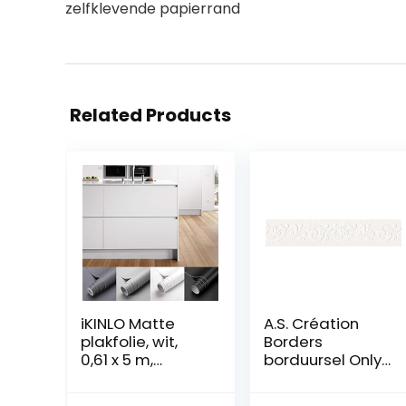
zelfklevende papierrand
Related Products
iKINLO Matte
A.S. Création
plakfolie, wit,
Borders
0,61 x 5 m,
borduursel Only
zelfklevende
Borders rand
meubelfolie,
5,00 m x 0,13 m