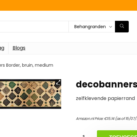
Behangranden
ag
Blogs
s Border, bruin, medium
decobanners 
zelfklevende papierrand
Amazon.nl Price:
€
15.14
(as of 15/07/