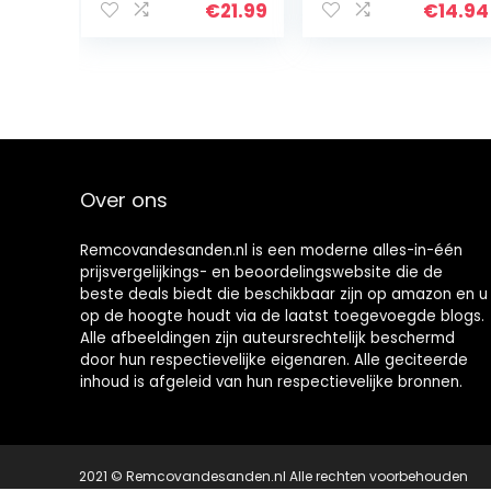
verdikte
wit Made in
€
21.99
€
14.94
keukenkastfolie,
Germany
waterdichte
639615 6396-15
sticker van pvc…
Over ons
Remcovandesanden.nl is een moderne alles-in-één
prijsvergelijkings- en beoordelingswebsite die de
beste deals biedt die beschikbaar zijn op amazon en u
op de hoogte houdt via de laatst toegevoegde blogs.
Alle afbeeldingen zijn auteursrechtelijk beschermd
door hun respectievelijke eigenaren. Alle geciteerde
inhoud is afgeleid van hun respectievelijke bronnen.
2021 © Remcovandesanden.nl Alle rechten voorbehouden