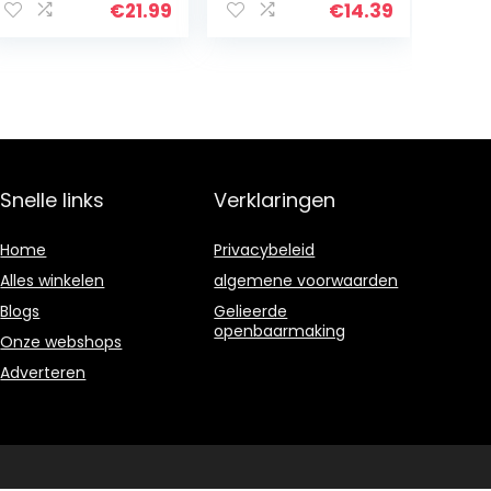
keukenkastfolie,
Tropische
€
21.99
€
14.39
waterdicht,
Planten
meubelsticker
Wanddecoratie
van pvc…
Woonkamer
Slaapkamer TV…
Snelle links
Verklaringen
Home
Privacybeleid
Alles winkelen
algemene voorwaarden
Blogs
Gelieerde
openbaarmaking
Onze webshops
Adverteren