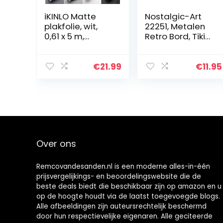
iKINLO Matte
Nostalgic-Art
plakfolie, wit,
22251, Metalen
0,61 x 5 m,
Retro Bord, Tiki
zelfklevende
Bar –
meubelfolie,
Geschenkidee
verdikte
als
€
21.99
€
11.95
keukenkastfolie,
baraccessoire,
waterdichte
van metaal,
sticker van pvc…
Vintage
ontwerp voor…
Over ons
Remcovandesanden.nl is een moderne alles-in-één
prijsvergelijkings- en beoordelingswebsite die de
beste deals biedt die beschikbaar zijn op amazon en u
op de hoogte houdt via de laatst toegevoegde blogs.
Alle afbeeldingen zijn auteursrechtelijk beschermd
door hun respectievelijke eigenaren. Alle geciteerde