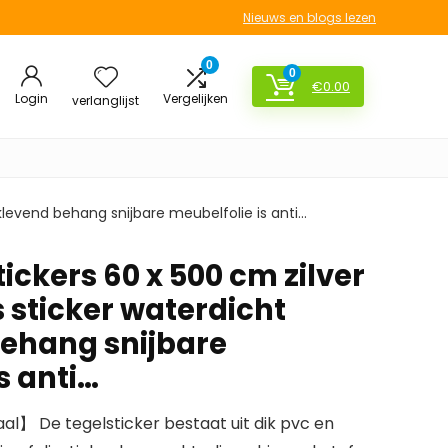
Nieuws en blogs lezen
0
0
€
0.00
Login
Vergelijken
verlanglijst
klevend behang snijbare meubelfolie is anti…
ickers 60 x 500 cm zilver
 sticker waterdicht
behang snijbare
s anti…
l】 De tegelsticker bestaat uit dik pvc en