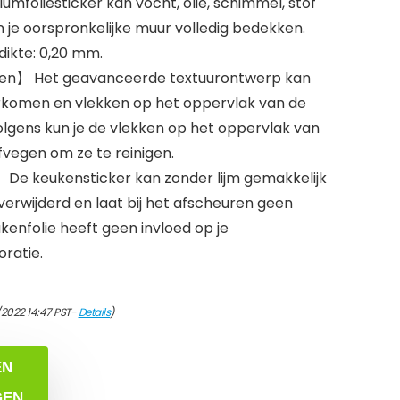
umfoliesticker kan vocht, olie, schimmel, stof
je oorspronkelijke muur volledig bedekken.
dikte: 0,20 mm.
igen】 Het geavanceerde textuurontwerp kan
orkomen en vlekken op het oppervlak van de
volgens kun je de vlekken op het oppervlak van
fvegen om ze te reinigen.
De keukensticker kan zonder lijm gemakkelijk
rwijderd en laat bij het afscheuren geen
kenfolie heeft geen invloed op je
ratie.
/2022 14:47 PST-
Details
)
EN
GEN