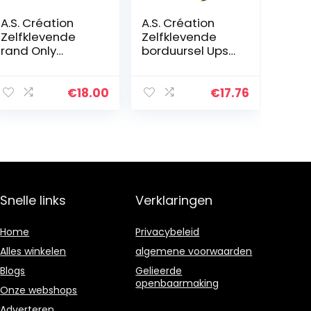
A.S. Création
A.S. Création
Zelfklevende
Zelfklevende
rand Only
borduursel Ups
Borders boord
boord bamboe
klassiek
fotorealistisch
bloemen 5,00 m
Wellness 5,00 m
€
18.00
€
17.76
x 0,13 m crème
x 0,17 m
Made in
lichtgroen Made
Germany
in…
895813 8958-13
Snelle links
Verklaringen
Home
Privacybeleid
Alles winkelen
algemene voorwaarden
Blogs
Gelieerde
openbaarmaking
Onze webshops
Adverteren