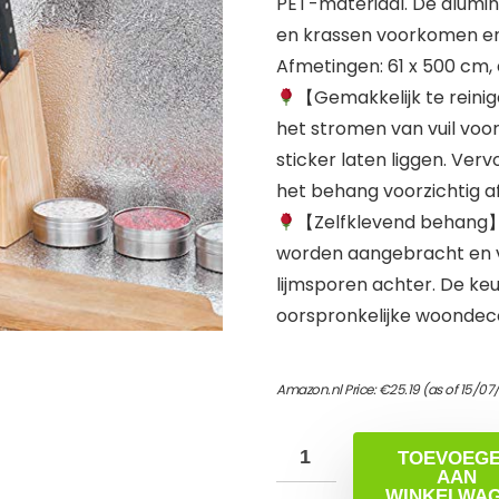
PET-materiaal. De alumini
en krassen voorkomen en 
Afmetingen: 61 x 500 cm, 
【Gemakkelijk te rein
het stromen van vuil vo
sticker laten liggen. Ver
het behang voorzichtig a
【Zelfklevend behang】 
worden aangebracht en ve
lijmsporen achter. De keu
oorspronkelijke woondeco
Amazon.nl Price:
€
25.19
(as of 15/07
TOEVOEG
AAN
WINKELWA