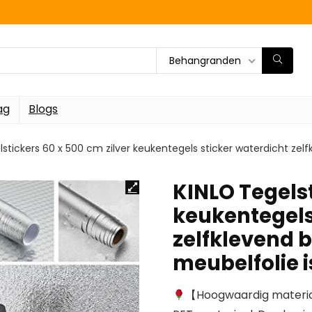
Behangranden
ag
Blogs
stickers 60 x 500 cm zilver keukentegels sticker waterdicht zelf
KINLO Tegelst
keukentegels
zelfklevend 
meubelfolie i
【Hoogwaardig materiaa