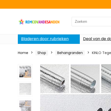
Search
for:
Bladeren door rubrieken
Deal van de d
Home
Shop
Behangranden
KINLO Tegel