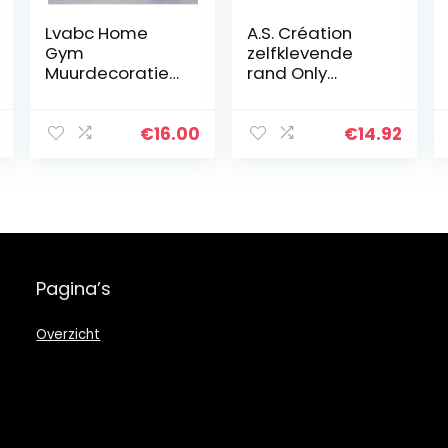
Lvabc Home
A.S. Création
Gym
zelfklevende
Muurdecoratie
rand Only
Stickers Fitness
Borders 5,00 m x
Motivatie Sport
0,05 m grijs
Kamer Decor
zwart wit Made
€
16.00
€
14.92
Stickers
in Germany
Slaapkamer Art
936461 93646-1
Sticker…
Pagina’s
Overzicht