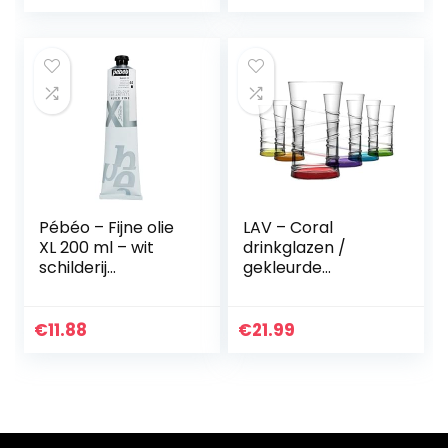
vuurpan gemaakt
van massief
dikwandig…
Pébéo – Fijne olie
LAV – Coral
XL 200 ml – wit
drinkglazen /
schilderij
gekleurde
olieverfschilderij –
waterglazen / 6-
helder wit – 200 ml
delige glazen set /
350 ml
€
11.88
€
21.99