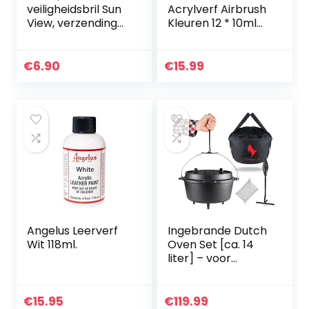
veiligheidsbril Sun
Acrylverf Airbrush
View, verzending
Kleuren 12 * 10ml
door Amazon is
Model Air Base
altijd de beste
Multicolour Verven
snelste weg
Set Airbrush
€
6.90
€
15.99
Verven
Angelus Leerverf
Ingebrande Dutch
Wit 118ml.
Oven Set [ca. 14
liter] – voor
gezellige
barbecue-
avonturen – BBQ
€
15.95
€
119.99