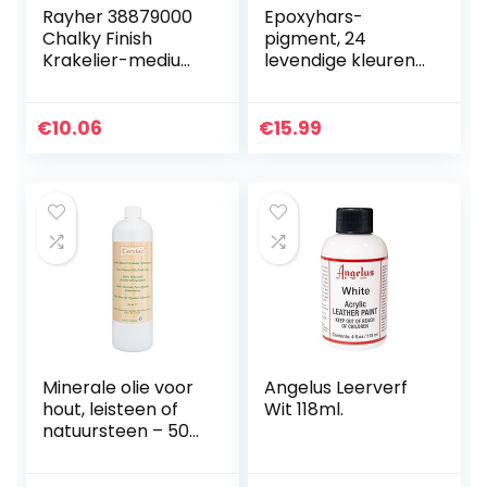
Rayher 38879000
Epoxyhars-
Chalky Finish
pigment, 24
Krakelier-medium,
levendige kleuren,
kleurloos, blik 236
vloeibaar,
ml, voor antieke
transparant, sterk
scheureffecten,
geconcentreerd,
€
10.06
€
15.99
scheurlaktechniek
epoxyhars verf
…
kleurstof voor…
Minerale olie voor
Angelus Leerverf
hout, leisteen of
Wit 118ml.
natuursteen – 500
ml
Voedselkwaliteit.