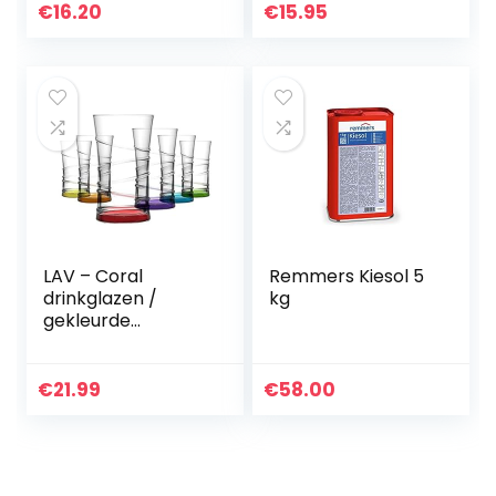
€
16.20
€
15.95
LAV – Coral
Remmers Kiesol 5
drinkglazen /
kg
gekleurde
waterglazen / 6-
delige glazen set /
350 ml
€
21.99
€
58.00