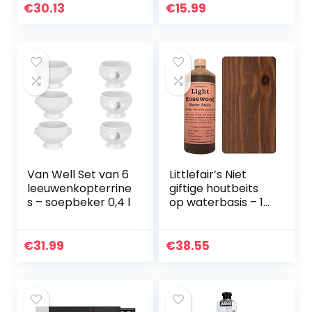
Set Airbrush
€
30.13
€
15.99
Verven
Van Well Set van 6
Littlefair’s Niet
leeuwenkopterrine
giftige houtbeits
s – soepbeker 0,4 l
op waterbasis – 1
liter licht
palissander
kleurstof voor hout
€
31.99
€
38.55
binnenshuis, o.a.
voor…