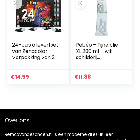
24-buis olieverfset
Pébéo – Fijne olie
van Zenacolor –
XL 200 ml – wit
Verpakking van 24
schilderij
x 12 ml verfbuizen
olieverfschilderij –
– Hoogwaardige
helder wit – 200 ml
niet-toxische verf
€
14.99
€
11.88
met dichte en…
Over ons
Remcovandesanden.nl is een moderne alles-in-één