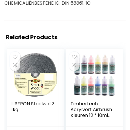
CHEMICALIËNBESTENDIG: DIN 68861, 1C
Related Products
LIBERON Staalwol 2
Timbertech
1kg
Acrylverf Airbrush
Kleuren 12 * 10ml
Model Air Base
Multicolour Verven