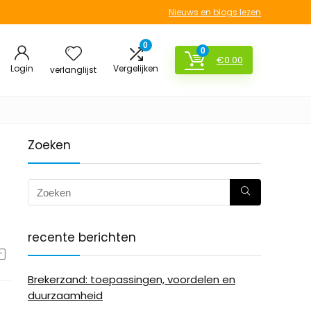
Nieuws en blogs lezen
0
0
€
0.00
Login
Vergelijken
verlanglijst
Zoeken
recente berichten
Brekerzand: toepassingen, voordelen en
duurzaamheid