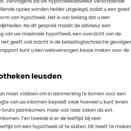
st. Vervolgens zal uw hypotheekadviseur verschillende
ende opties worden helder uitgelegd, zodat u een goed
vorm van hypotheek. Het is van belang dat u een
lijkheden. Na dit gesprek maakt de adviseur een
ng van uw maximale hypotheek, een overzicht van de
et geeft ook inzicht in de belastingtechnische gevolge
srapport kunt u een weloverwogen keuze maken voor de
potheken leusden
 u aan moet voldoen om in aanmerking te komen voor een
ogte van uw inkomen bepaalt vaak hoeveel u kunt lenen.
w bruto jaarinkomen, maar ook naar zaken als evt.
omen. Ten tweede is er de leeftijd; bij veel
ftijd om een hypotheek af te sluiten. Dit heeft te make