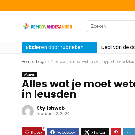
Search
for:
Bladeren door rubrieken
Deal van de d
Home
»
blogs
»
Alles wat je moet weten over hypotheekadvies
Wonen
Alles wat je moet we
in leusden
Stylishweb
februari 22, 2024
0
Save