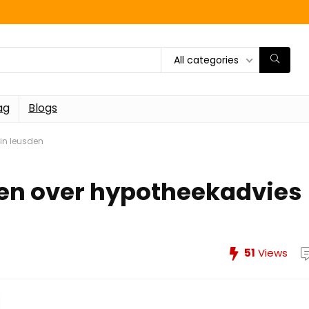
All categories
ag
Blogs
 in leusden
ten over hypotheekadvies
51
Views