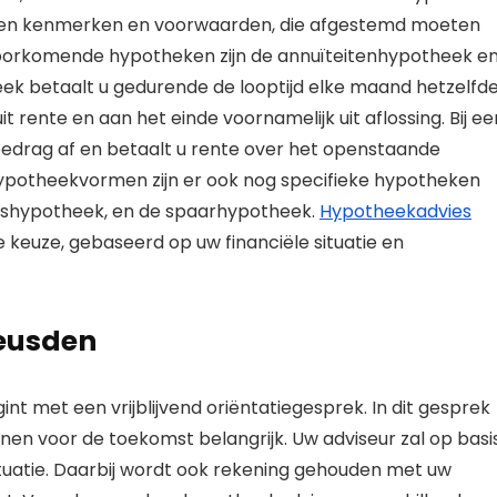
eigen kenmerken en voorwaarden, die afgestemd moeten
voorkomende hypotheken zijn de annuïteitenhypotheek e
heek betaalt u gedurende de looptijd elke maand hetzelfd
t rente en aan het einde voornamelijk uit aflossing. Bij ee
bedrag af en betaalt u rente over het openstaande
potheekvormen zijn er ook nog specifieke hypotheken
ingshypotheek, en de spaarhypotheek.
Hypotheekadvies
e keuze, gebaseerd op uw financiële situatie en
leusden
t met een vrijblijvend oriëntatiegesprek. In dit gesprek
nen voor de toekomst belangrijk. Uw adviseur zal op basi
tuatie. Daarbij wordt ook rekening gehouden met uw