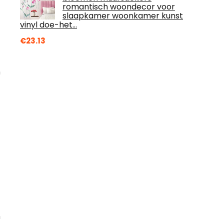
romantisch woondecor voor
slaapkamer woonkamer kunst
vinyl doe-het…
€
23.13
n
n