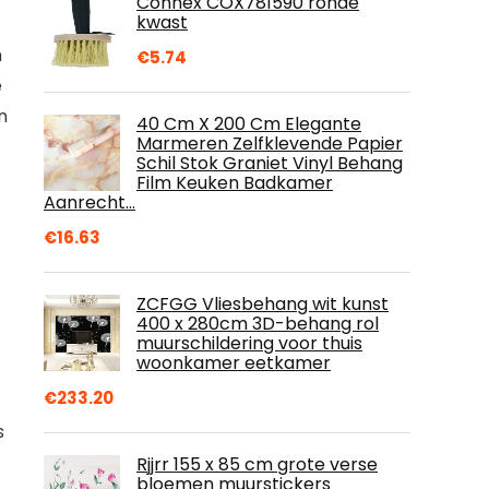
Connex COX781590 ronde
kwast
n
€
5.74
e
n
40 Cm X 200 Cm Elegante
Marmeren Zelfklevende Papier
Schil Stok Graniet Vinyl Behang
Film Keuken Badkamer
Aanrecht…
€
16.63
ZCFGG Vliesbehang wit kunst
400 x 280cm 3D-behang rol
muurschildering voor thuis
woonkamer eetkamer
€
233.20
s
Rjjrr 155 x 85 cm grote verse
bloemen muurstickers