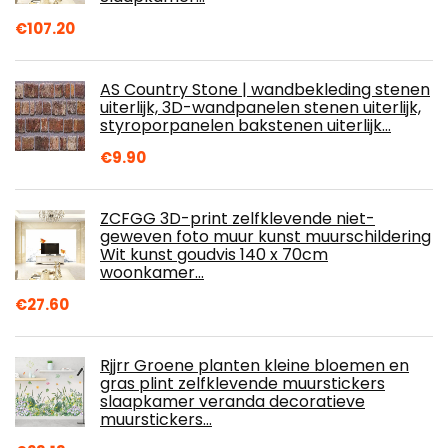
€
107.20
AS Country Stone | wandbekleding stenen
uiterlijk, 3D-wandpanelen stenen uiterlijk,
styroporpanelen bakstenen uiterlijk…
€
9.90
ZCFGG 3D-print zelfklevende niet-
geweven foto muur kunst muurschildering
Wit kunst goudvis 140 x 70cm
woonkamer…
€
27.60
Rjjrr Groene planten kleine bloemen en
gras plint zelfklevende muurstickers
slaapkamer veranda decoratieve
muurstickers…