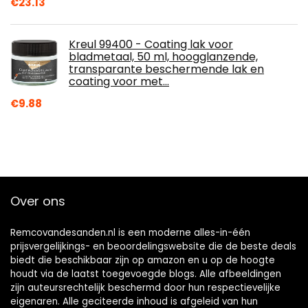
€
23.13
Kreul 99400 - Coating lak voor
bladmetaal, 50 ml, hoogglanzende,
transparante beschermende lak en
coating voor met…
€
9.88
Over ons
Remcovandesanden.nl is een moderne alles-in-één
prijsvergelijkings- en beoordelingswebsite die de beste deals
biedt die beschikbaar zijn op amazon en u op de hoogte
houdt via de laatst toegevoegde blogs. Alle afbeeldingen
zijn auteursrechtelijk beschermd door hun respectievelijke
eigenaren. Alle geciteerde inhoud is afgeleid van hun