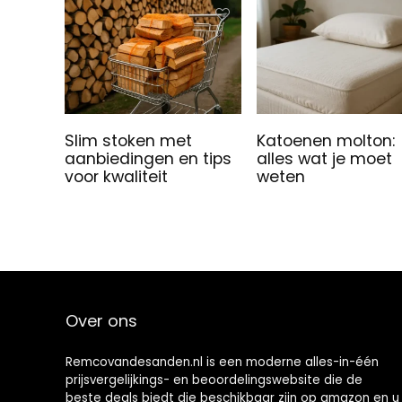
Slim stoken met
Katoenen molton:
aanbiedingen en tips
alles wat je moet
voor kwaliteit
weten
Over ons
Remcovandesanden.nl is een moderne alles-in-één
prijsvergelijkings- en beoordelingswebsite die de
beste deals biedt die beschikbaar zijn op amazon en u