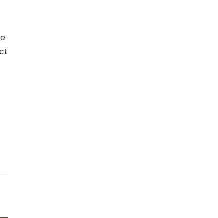
de
ct