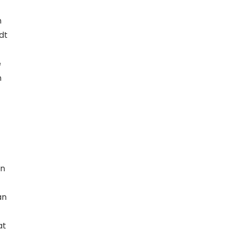
n
dt
e
n
en
an
at