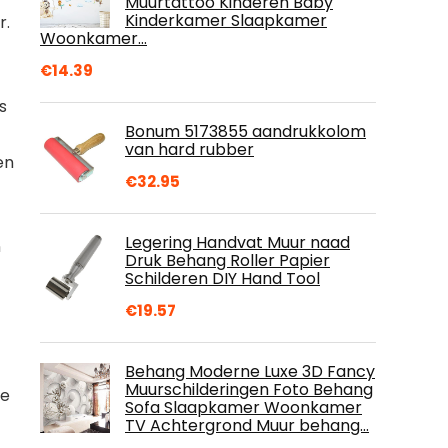
Muurtattoo Kinderen Baby
Kinderkamer Slaapkamer
r.
Woonkamer…
€
14.39
s
Bonum 5173855 aandrukkolom
van hard rubber
en
€
32.95
Legering Handvat Muur naad
n
Druk Behang Roller Papier
Schilderen DIY Hand Tool
€
19.57
Behang Moderne Luxe 3D Fancy
Muurschilderingen Foto Behang
ke
Sofa Slaapkamer Woonkamer
TV Achtergrond Muur behang…