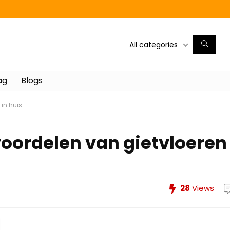
All categories
ag
Blogs
 in huis
voordelen van gietvloeren
28
Views