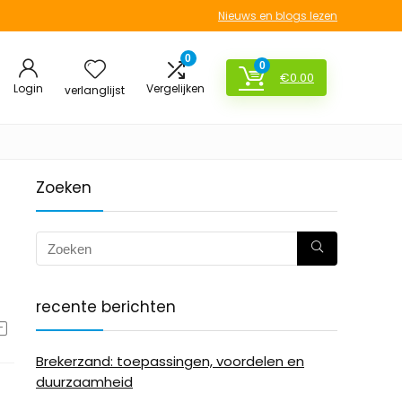
Nieuws en blogs lezen
0
0
€
0.00
Login
Vergelijken
verlanglijst
Zoeken
recente berichten
Brekerzand: toepassingen, voordelen en
duurzaamheid