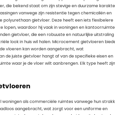
er, die bekend staat om zijn stevige en duurzame karakte
epassingen vanwege zijn resistentie tegen chemicaliën en
e polyurethaan gietvloer. Deze heeft een iets flexibelere
e lopen, waardoor hij vaak in woningen en kantoorruimte
en gietvloer, die een robuuste en natuurlijke uitstraling
striële look in huis wil halen. Microcement gietvloeren bied
nde vloeren kan worden aangebracht, wat
n de juiste gietvloer hangt af van de specifieke eisen en
imte waar je de vloer wilt aanbrengen. Elk type heeft zij
etvloeren
wel woningen als commerciële ruimtes vanwege hun strak
aadloos aangebracht, wat zorgt voor een uniforme en