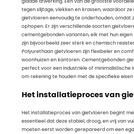
gladde afwerking. Een van de grootste voordelen
tegen slijtage, vlekken en krassen, waardoor ze 
gietvloeren eenvoudig te onderhouden, omdat z
ophopen. Er zijn verschillende soorten gietvloe
cementgebonden varianten, elk met hun eigen 
zijn bijvoorbeeld zeer sterk en chemisch resist
Polyurethaan gietvloeren zijn flexibeler en com
woonhuizen en kantoren. Cementgebonden gietvl
perfect voor een industriële of minimalistische in
om rekening te houden met de specifieke eisen 
Het installatieproces van gi
Het installatieproces van gietvloeren begint m
essentieel dat deze stabiel, droog, en vrij van v
moeten eerst worden gerepareerd om een egaal