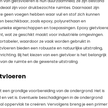
 van gietsvloeren is hun duurzaamheid; ze zijn bestand
ideaal zijn voor drukbezochte ruimtes. Daarnaast zijn
e geen voegen hebben waar vuil en stof zich kunnen
ren beschikbaar, zoals epoxy, polyurethaan en
unieke eigenschappen en toepassingen. Epoxy gietvloer
ent, wat ze geschikt maakt voor industriële omgevingen.
fortabeler, waardoor ze vaak worden gebruikt in
oeren bieden een robuuste en natuurlijke uitstraling,
richting. Bij het kiezen van een gietvloer is het belangrijk
van de ruimte en de gewenste uitstraling.
etvloeren
et een grondige voorbereiding van de ondergrond. Het is
uil en vet is. Eventuele beschadigingen in de ondergrond
 oppervlak te creëren. Vervolgens breng je een primer