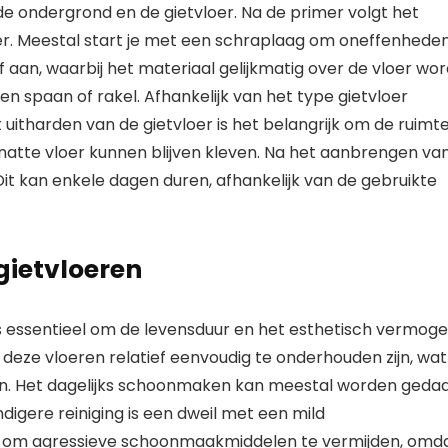
de ondergrond en de gietvloer. Na de primer volgt het
er. Meestal start je met een schraplaag om oneffenhede
lf aan, waarbij het materiaal gelijkmatig over de vloer wor
 spaan of rakel. Afhankelijk van het type gietvloer
 uitharden van de gietvloer is het belangrijk om de ruimt
g natte vloer kunnen blijven kleven. Na het aanbrengen va
 Dit kan enkele dagen duren, afhankelijk van de gebruikte
gietvloeren
is essentieel om de levensduur en het esthetisch vermog
deze vloeren relatief eenvoudig te onderhouden zijn, wat
ijn. Het dagelijks schoonmaken kan meestal worden geda
digere reiniging is een dweil met een mild
k om agressieve schoonmaakmiddelen te vermijden, omd