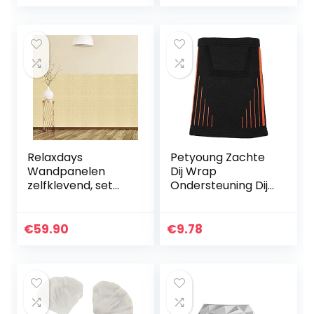
keuken bakken
look voor binnen,
decoratie…
buiten…
Relaxdays
Petyoung Zachte
Wandpanelen
Dij Wrap
zelfklevend, set
Ondersteuning Dij
van 20,
Compressie Mouw
decoratieve
Sport
steenlook, 3D-
Beschermende
€
59.90
€
9.78
panelen, zacht PE-
Guard Ademende
schuim, 78 x 70
Protector
cm, zand