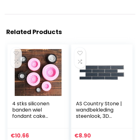
Related Products
4 stks siliconen
AS Country Stone |
banden wiel
wandbekleding
fondant cake
steenlook, 3D
mallen chocolade
wandpaneel
koekjes vorm
steenlook, Flexlite-
bakwerk thuis
paneel klinker-
€
10.66
€
8.90