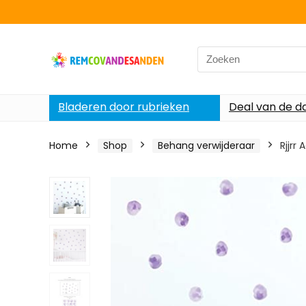
Search
for:
Bladeren door rubrieken
Deal van de d
Home
Shop
Behang verwijderaar
Rjjrr