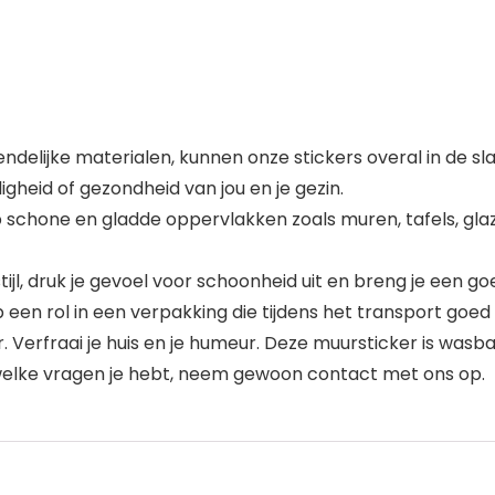
riendelijke materialen, kunnen onze stickers overal in d
igheid of gezondheid van jou en je gezin.
schone en gladde oppervlakken zoals muren, tafels, glaze
ijl, druk je gevoel voor schoonheid uit en breng je een goe
en rol in een verpakking die tijdens het transport goed
 Verfraai je huis en je humeur. Deze muursticker is was
 welke vragen je hebt, neem gewoon contact met ons op.