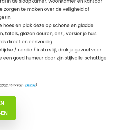
eral in de slaapkamer, woonkamer en kantoor
e zorgen te maken over de veiligheid of
gezin.
e hoes en plak deze op schone en gladde
tafels, glazen deuren, enz., Versier je huis
ls direct en eenvoudig.
jdse / nordic / insta stijl, druk je gevoel voor
 een goed humeur door zijn stijlvolle, schattige
/2022 14:47 PST-
Details
)
EN
GEN