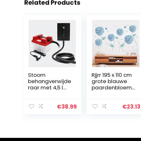
Related Products
Stoom
Rjjrr 195 x 110 cm
behangverwijde
grote blauwe
raar met 4,5 l
paardenbloem
reservoir 2200 W
bloemen
vermogen 70
wanddecoratie
min. looptijd
s woonkamer
€
38.99
€
23.13
slaapkamer
decor
muurstickers
moderne PVC…