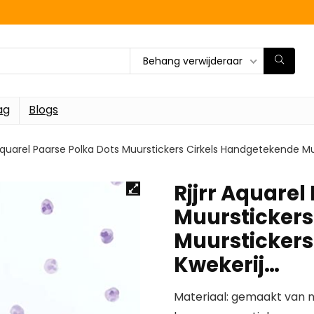
Behang verwijderaar
ag
Blogs
 Aquarel Paarse Polka Dots Muurstickers Cirkels Handgetekende M
Rjjrr Aquarel
Muurstickers
Muurstickers
Kwekerij…
Materiaal: gemaakt van ni