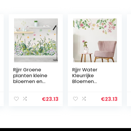
Rjjrr Groene
Rjjrr Water
planten kleine
Kleurrijke
bloemen en
Bloemen
gras plint
Muursticker Bed
zelfklevende
Kamer
muurstickers
Woonkamer
€
23.13
€
23.13
slaapkamer
Huisdecoratie
veranda
Verwijderbare
decoratieve
Muursticker voor
muurstickers…
Meisjes…