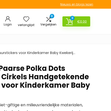
Nieuws en blogs lezen
0
0
€
0.00
Login
Vergelijken
verlanglijst
uurstickers voor Kinderkamer Baby Kwekerij…
 Paarse Polka Dots
 Cirkels Handgetekende
 voor Kinderkamer Baby
et-giftige en milieuvriendelijke materialen,