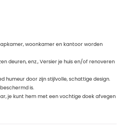
e slaapkamer, woonkamer en kantoor worden
n deuren, enz., Versier je huis en/of renoveren
d humeur door zijn stijlvolle, schattige design.
 beschermd is.
baar, je kunt hem met een vochtige doek afvegen