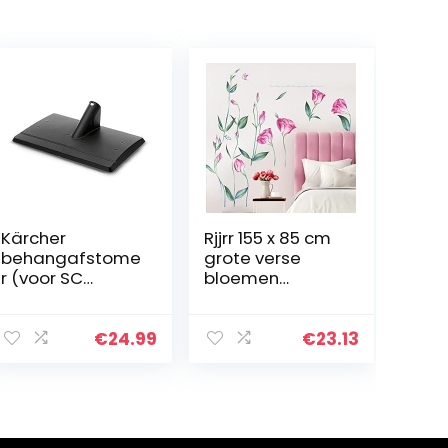
Kärcher
Rjjrr 155 x 85 cm
behangafstome
grote verse
r (voor SC
bloemen
stoomreiniger,
muurstickers
verwijdert
romantisch
eenvoudig
woondecor voor
€
24.99
€
23.13
lijmresten met
slaapkamer
stoom)
woonkamer
kunst vinyl doe-
het…