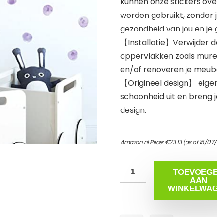
kunnen onze stickers ov
worden gebruikt, zonder j
gezondheid van jou en je 
【Installatie】Verwijder d
oppervlakken zoals muren, 
en/of renoveren je meube
【Origineel design】 eigenti
schoonheid uit en breng je
design.
Amazon.nl Price:
€
23.13
(as of 15/07
TOEVOEG
AAN
WINKELWA