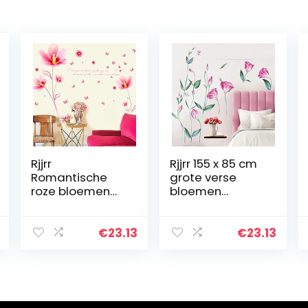
Rjjrr
Rjjrr 155 x 85 cm
Romantische
grote verse
roze bloemen
bloemen
muurstickers
muurstickers
PVC vlinder vinyl
romantisch
stickers
woondecor voor
€
23.13
€
23.13
woonkamer
slaapkamer
slaapkamer
woonkamer
woondecoratie
kunst vinyl doe-
verwijderbare…
het…