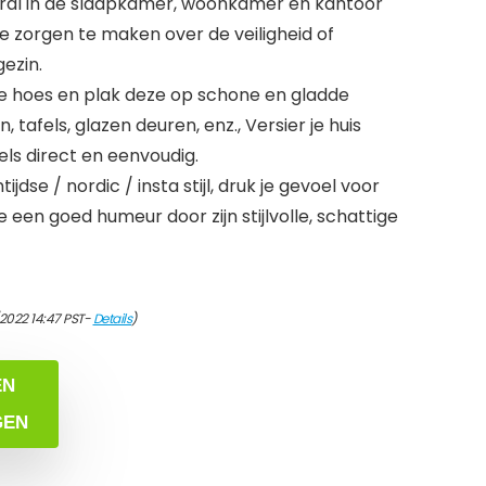
eral in de slaapkamer, woonkamer en kantoor
e zorgen te maken over de veiligheid of
gezin.
e hoes en plak deze op schone en gladde
tafels, glazen deuren, enz., Versier je huis
ls direct en eenvoudig.
jdse / nordic / insta stijl, druk je gevoel voor
 een goed humeur door zijn stijlvolle, schattige
/2022 14:47 PST-
Details
)
EN
GEN