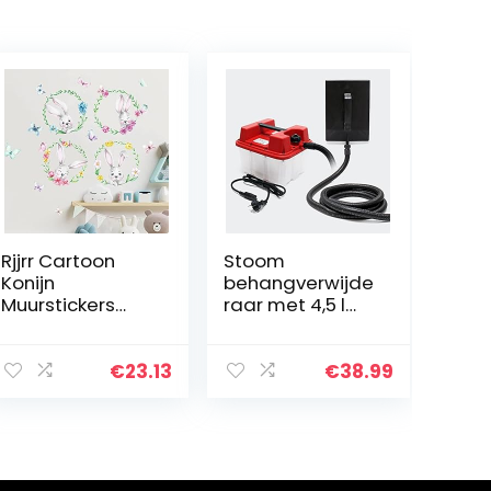
Rjjrr Cartoon
Stoom
Konijn
behangverwijde
Muurstickers
raar met 4,5 l
voor Meisje
reservoir 2200 W
Kamer Kinderen
vermogen 70
Gift Muursticker
min. looptijd
€
23.13
€
38.99
Kwekerij
Kleuterschool
Bloemen…