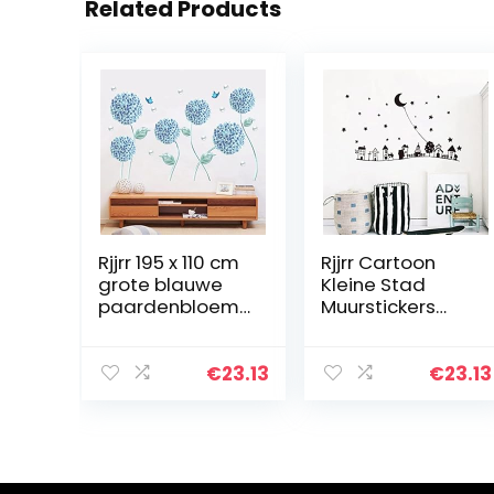
Related Products
Rjjrr 195 x 110 cm
Rjjrr Cartoon
grote blauwe
Kleine Stad
paardenbloem
Muurstickers
bloemen
voor
wanddecoratie
Kinderkamers
s woonkamer
Maan Sterren
€
23.13
€
23.13
slaapkamer
Kleuterschool
decor
Muurdecoratie
muurstickers
Baby Kinderen…
moderne PVC…