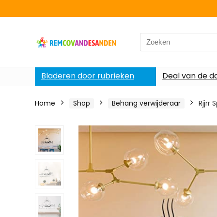
Search
for:
Bladeren door rubrieken
Deal van de d
Home
Shop
Behang verwijderaar
Rjjrr