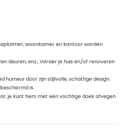
e slaapkamer, woonkamer en kantoor worden
n deuren, enz., Versier je huis en/of renoveren
d humeur door zijn stijlvolle, schattige design.
 beschermd is.
baar, je kunt hem met een vochtige doek afvegen