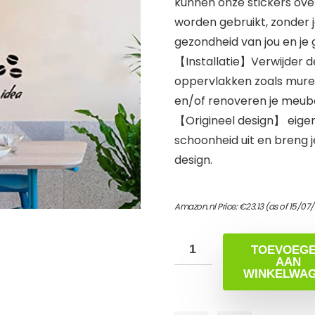
kunnen onze stickers ov
worden gebruikt, zonder j
gezondheid van jou en je 
【Installatie】Verwijder d
oppervlakken zoals muren, 
en/of renoveren je meube
【Origineel design】 eigenti
schoonheid uit en breng je
design.
Amazon.nl Price:
€
23.13
(as of 15/07
TOEVOEG
AAN
WINKELWA