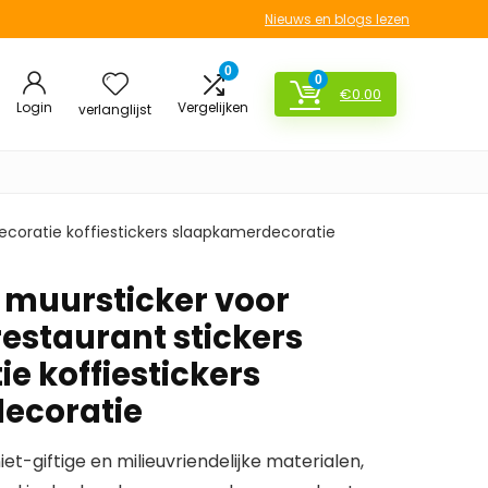
Nieuws en blogs lezen
0
0
€
0.00
Login
Vergelijken
verlanglijst
ecoratie koffiestickers slaapkamerdecoratie
e muursticker voor
staurant stickers
e koffiestickers
ecoratie
et-giftige en milieuvriendelijke materialen,