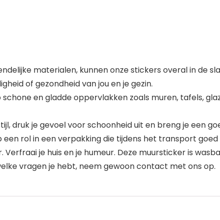
riendelijke materialen, kunnen onze stickers overal in d
igheid of gezondheid van jou en je gezin.
schone en gladde oppervlakken zoals muren, tafels, glaze
ijl, druk je gevoel voor schoonheid uit en breng je een goe
en rol in een verpakking die tijdens het transport goed
 Verfraai je huis en je humeur. Deze muursticker is was
 welke vragen je hebt, neem gewoon contact met ons op.