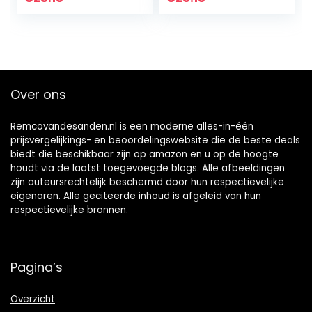
slaapkamer decor
muursticker
muurstickers
huisdecoratie
moderne PVC…
kunst huis
woonkamer…
Over ons
Remcovandesanden.nl is een moderne alles-in-één
prijsvergelijkings- en beoordelingswebsite die de beste deals
biedt die beschikbaar zijn op amazon en u op de hoogte
houdt via de laatst toegevoegde blogs. Alle afbeeldingen
zijn auteursrechtelijk beschermd door hun respectievelijke
eigenaren. Alle geciteerde inhoud is afgeleid van hun
respectievelijke bronnen.
Pagina’s
Overzicht