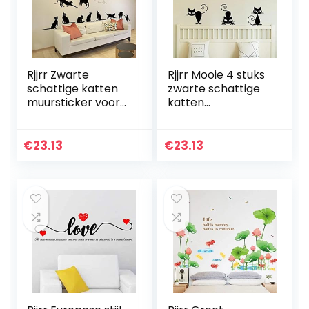
Rjjrr Zwarte
Rjjrr Mooie 4 stuks
schattige katten
zwarte schattige
muursticker voor
katten
woonkamer mode
muursticker voor
kunst muur
woonkamer
slaapkamer
woondecoratie
€
23.13
€
23.13
woondecoratie
kinderen
zachte
slaapkamer
achtergrond…
woondecoratie…