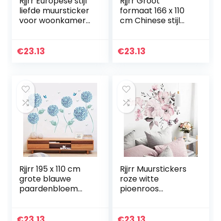
Rjjrr Europese stijl
Rjjrr Groot
liefde muursticker
formaat 166 x 110
voor woonkamer
cm Chinese stijl
slaapkamer paar
roze lotus bloem
geliefde sticker
groene bladeren
hart sticker
muurstickers vis
€
23.13
€
23.13
Valentijnsdag
vijver
kunst…
woondecoratie…
Rjjrr 195 x 110 cm
Rjjrr Muurstickers
grote blauwe
roze witte
paardenbloem
pioenroos
bloemen
bloemen
wanddecoraties
afdrukken
woonkamer
muurstickers
€
23.13
€
23.13