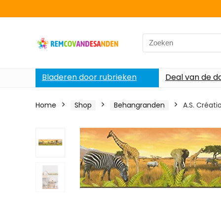
Search
for:
Bladeren door rubrieken
Deal van de d
Home
Shop
Behangranden
A.S. Créati