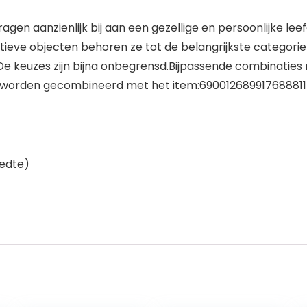
gen aanzienlijk bij aan een gezellige en persoonlijke le
eve objecten behoren ze tot de belangrijkste categorie 
 De keuzes zijn bijna onbegrensd.Bijpassende combinati
n worden gecombineerd met het item:690012689917688811Me
eedte)