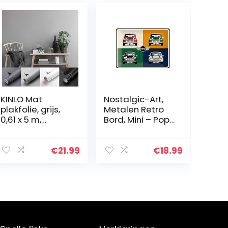
KINLO Mat
Nostalgic-Art,
plakfolie, grijs,
Metalen Retro
0,61 x 5 m,
Bord, Mini – Pop
meubelfolie,
Art –
verdikte
Geschenkidee
keukenkastfolie,
voor
€
21.99
€
18.99
waterdicht,
autoliefhebbers,
meubelsticker
Vintage
van pvc…
ontwerp voor
decoratie…