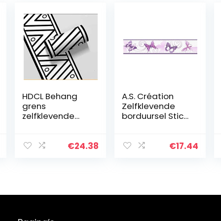
HDCL Behang
A.S. Création
grens
Zelfklevende
zelfklevende
borduursel Stick
rand
ups vlinders 5,00
zelfklevende
m x 0,10 m lila
muurranden
Made in
€
24.38
€
17.44
schil stok
Germany 901224
muursticker
9012-24
badkamer
keuken plafond
rand…