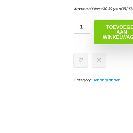
Amazon.nl Price:
€
10.30
(as of 15/07
TOEVOEG
AAN
WINKELWA
Category:
Behangranden