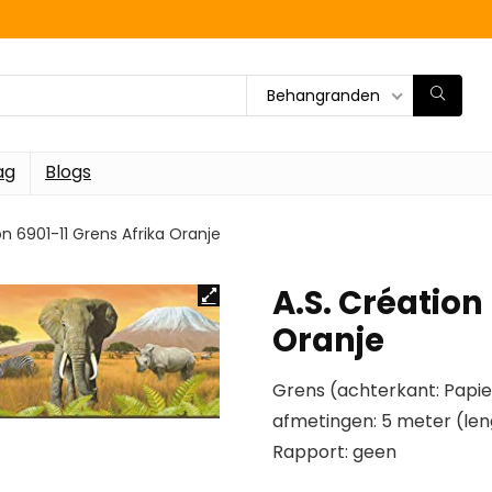
Behangranden
ag
Blogs
on 6901-11 Grens Afrika Oranje
A.S. Création
Oranje
Grens (achterkant: Papi
afmetingen: 5 meter (len
Rapport: geen