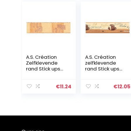
A.S. Création
A.S. Création
Zelfklevende
zelfklevende
rand Stick ups
rand Stick ups
5,00 m x 0,13 m
keuken koffie
bruin oranje
5,00 m x 0,13 m
Made in
beige bruin
€
11.24
€
12.05
Germany
crème Made in
900647 9006-
Germany 898517
47
8985-17