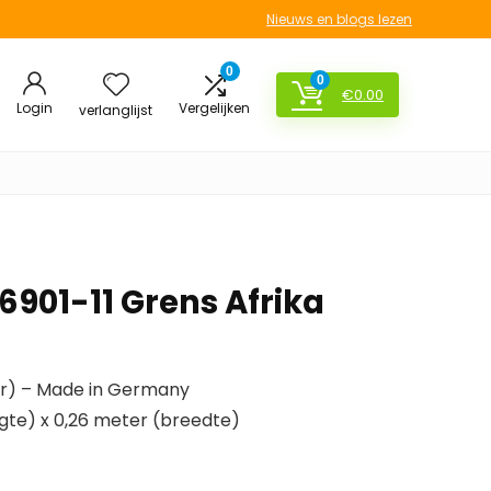
Nieuws en blogs lezen
0
0
€
0.00
Login
Vergelijken
verlanglijst
 6901-11 Grens Afrika
er) – Made in Germany
gte) x 0,26 meter (breedte)