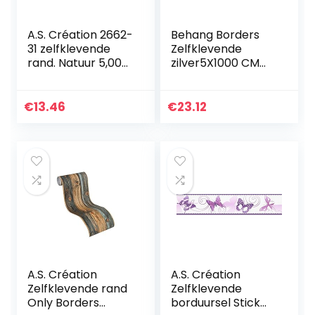
A.S. Création 2662-
Behang Borders
31 zelfklevende
Zelfklevende
rand. Natuur 5,00m
zilver5X1000 CM
x 0,04m zilver, wit
Keuken Badkamer
Plafond Panelen
Decoratieve
€
13.46
€
23.12
lijstwerk PVC Muur
Grens plint…
A.S. Création
A.S. Création
Zelfklevende rand
Zelfklevende
Only Borders
borduursel Stick