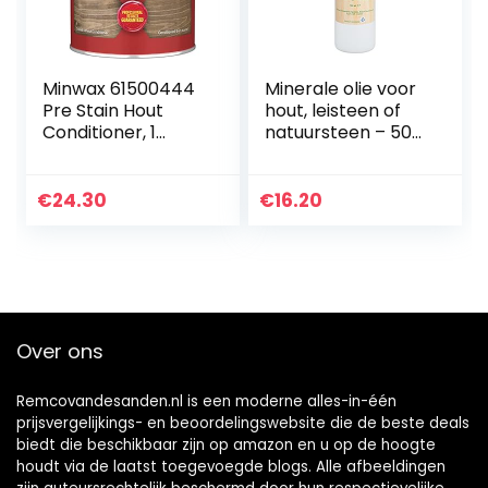
Minwax 61500444
Minerale olie voor
Pre Stain Hout
hout, leisteen of
Conditioner, 1
natuursteen – 500
Quart
ml
Voedselkwaliteit.
€
24.30
€
16.20
Over ons
Remcovandesanden.nl is een moderne alles-in-één
prijsvergelijkings- en beoordelingswebsite die de beste deals
biedt die beschikbaar zijn op amazon en u op de hoogte
houdt via de laatst toegevoegde blogs. Alle afbeeldingen