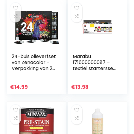
24-buis olieverfset
Marabu
van Zenacolor –
171600000087 –
Verpakking van 24
textiel startersset
x 12 ml verfbuizen
basiskleuren,
– Hoogwaardige
stofverf,
niet-toxische verf
waterbasis, voor
€
14.99
€
13.98
met dichte en…
lichte stoffen,
zachte grip,
wasbaar…