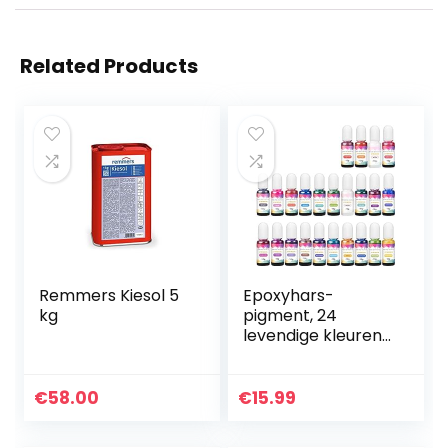
Related Products
Remmers Kiesol 5
Epoxyhars-
kg
pigment, 24
levendige kleuren,
vloeibaar,
transparant, sterk
geconcentreerd,
€
58.00
€
15.99
epoxyhars verf
kleurstof voor…