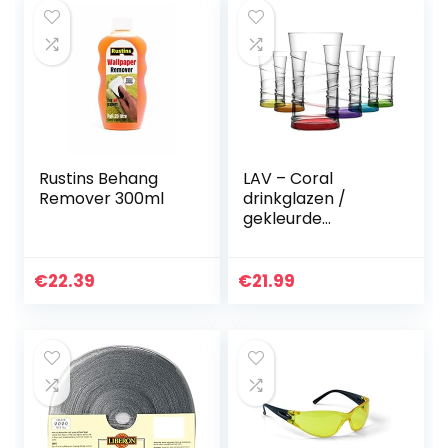
Rustins Behang
LAV – Coral
Remover 300ml
drinkglazen /
gekleurde
waterglazen / 6-
delige glazen set /
350 ml
€
22.39
€
21.99