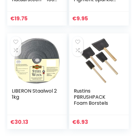
ml
Dye Metalen
Voedselkwaliteit
pigmenten voor
epoxyhars,
€
19.75
€
9.95
polyurethaanverf
– 100 g
LIBERON Staalwol 2
Rustins
1kg
PBRUSHPACK
Foam Borstels
€
30.13
€
6.93