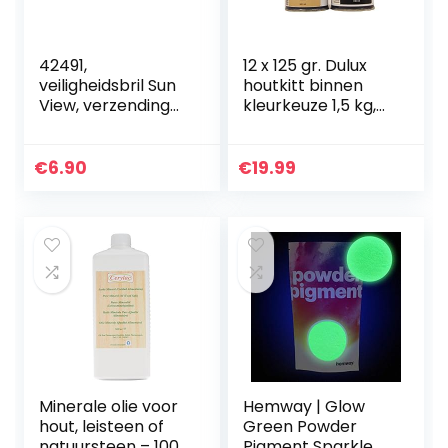
42491,
12 x 125 gr. Dulux
veiligheidsbril Sun
houtkitt binnen
View, verzending
kleurkeuze 1,5 kg,
door Amazon is
kleur: zwart
altijd de beste
snelste weg
€
6.90
€
19.99
Minerale olie voor
Hemway | Glow
hout, leisteen of
Green Powder
natuursteen – 1000
Pigment Sparkle