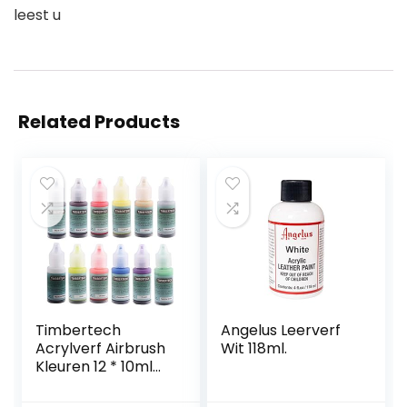
leest u
Related Products
Timbertech
Angelus Leerverf
Acrylverf Airbrush
Wit 118ml.
Kleuren 12 * 10ml
Model Air Base
Multicolour Verven