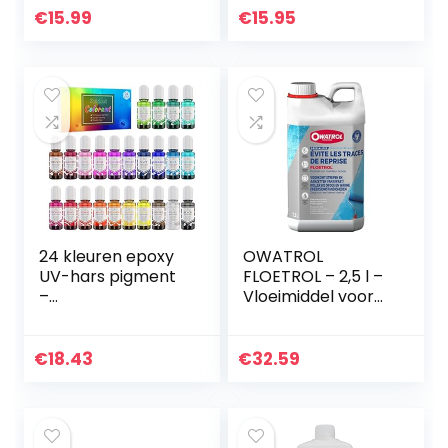
Set Airbrush
€
15.99
€
15.95
Verven
24 kleuren epoxy
OWATROL
UV-hars pigment
FLOETROL – 2,5 l –
–
Vloeimiddel voor
kristaltransparant
acrylgieten –
e epoxyhars
additief voor
kleurstof voor UV-
acrylverf binnen
€
18.43
€
32.59
hars kleuren, doe-
en buiten – ideaal
het-zelf hars
voor…
kunst…