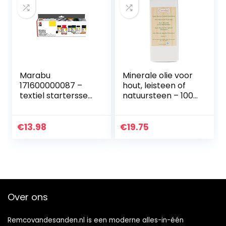
Marabu
Minerale olie voor
171600000087 –
hout, leisteen of
textiel startersset
natuursteen – 1000
basiskleuren,
ml
stofverf,
Voedselkwaliteit
waterbasis, voor
€
13.98
€
19.75
lichte stoffen,
zachte grip,
wasbaar…
Over ons
Remcovandesanden.nl is een moderne alles-in-één