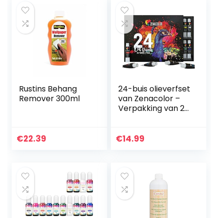
Rustins Behang
24-buis olieverfset
Remover 300ml
van Zenacolor –
Verpakking van 24
x 12 ml verfbuizen
– Hoogwaardige
niet-toxische verf
€
22.39
€
14.99
met dichte en…