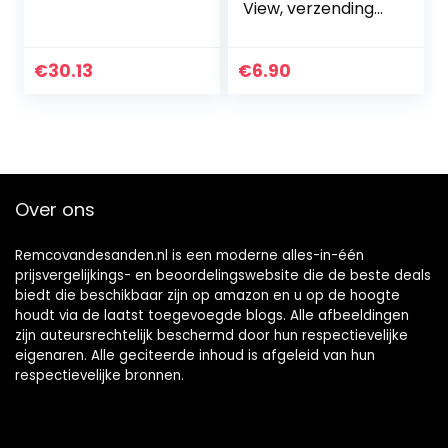
View, verzending
door Amazon is
altijd de beste
snelste weg
€
30.13
€
6.90
Over ons
Remcovandesanden.nl is een moderne alles-in-één
prijsvergelijkings- en beoordelingswebsite die de beste deals
biedt die beschikbaar zijn op amazon en u op de hoogte
houdt via de laatst toegevoegde blogs. Alle afbeeldingen
zijn auteursrechtelijk beschermd door hun respectievelijke
eigenaren. Alle geciteerde inhoud is afgeleid van hun
respectievelijke bronnen.