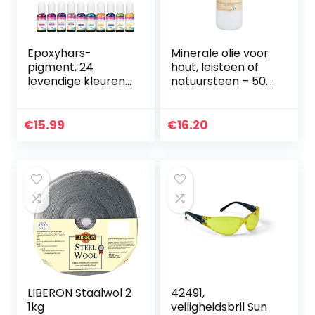
Epoxyhars-
Minerale olie voor
pigment, 24
hout, leisteen of
levendige kleuren,
natuursteen – 500
vloeibaar,
ml
transparant, sterk
Voedselkwaliteit.
geconcentreerd,
€
15.99
€
16.20
epoxyhars verf
kleurstof voor…
LIBERON Staalwol 2
42491,
1kg
veiligheidsbril Sun