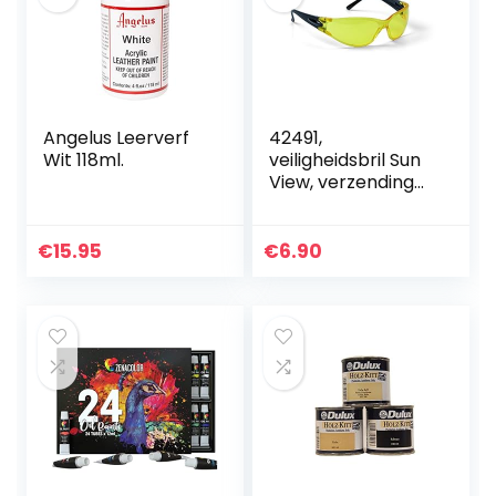
Angelus Leerverf
42491,
Wit 118ml.
veiligheidsbril Sun
View, verzending
door Amazon is
altijd de beste
snelste weg
€
15.95
€
6.90