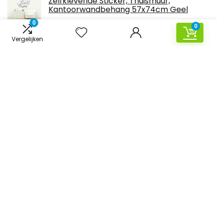
Zelfklevende Sticker, Thuismuur,
Kantoorwandbehang 57x74cm Geel
0
€
10.48
0
Vergelijken
stronerliou 4 stks T-track Connector
Mijter Track Jig Armatuur Slot Connector
Voor Router Tafel
€
13.39
Rayher 35031000 blanke lak food-safe,
kleurloos, 50ml
€
11.26
Zwart Hout Zelfklevend Behang 60cmx3m
Sticky Back Plastic Roll Verwijderbare
Duurzame Waterdichte Vinyl Film
Meubels…
€
19.99