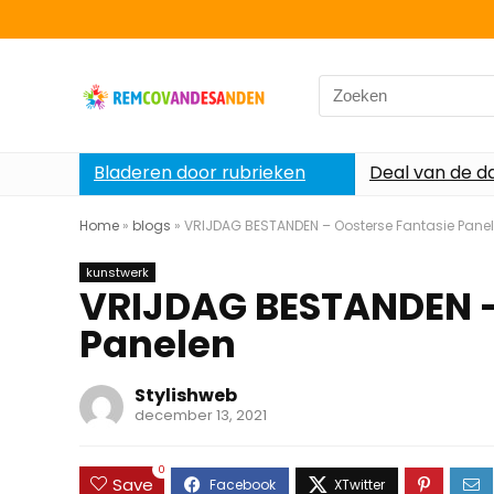
Search
for:
Bladeren door rubrieken
Deal van de d
Home
»
blogs
»
VRIJDAG BESTANDEN – Oosterse Fantasie Pane
kunstwerk
VRIJDAG BESTANDEN –
Panelen
Stylishweb
december 13, 2021
0
Save