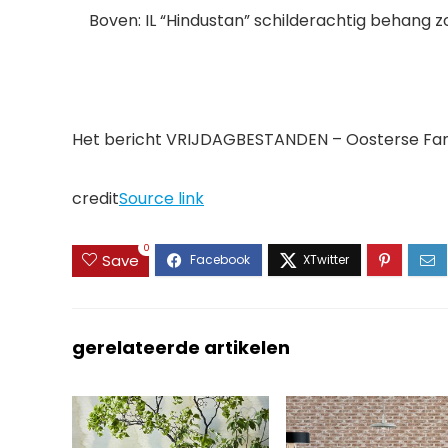
Boven: IL “Hindustan” schilderachtig behang z
Het bericht VRIJDAGBESTANDEN – Oosterse Fan
credit
Source link
0
Save
gerelateerde artikelen