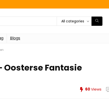
All categories
ag
Blogs
len
 Oosterse Fantasie
60
Views