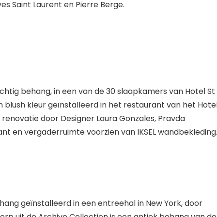
s Saint Laurent en Pierre Berge.
achtig behang, in een van de 30 slaapkamers van Hotel St
n blush kleur geïnstalleerd in het restaurant van het Hote
a renovatie door Designer Laura Gonzales, Pravda
ant en vergaderruimte voorzien van IKSEL wandbekleding
ehang geïnstalleerd in een entreehal in New York, door
erp uit de Archive Collection is een antiek behang van de