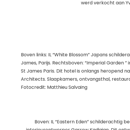
werd verkocht aan Yve
Boven links: IL “White Blossom” Japans schilder
James, Parijs. Rechtsboven: “Imperial Garden ” i
St James Paris. Dit hotel is onlangs heropend n
Architects. Slaapkamers, ontvangsthal, restaur
Fotocredit: Matthieu Salvaing
Boven: IL “Eastern Eden” schilderachtig b
interieurontwerper Garrow Kadigian. Dit ontw