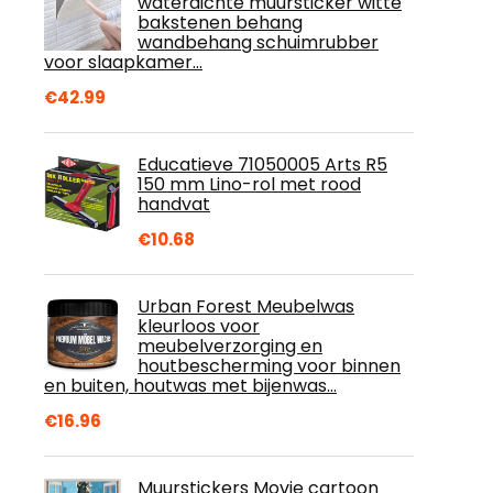
waterdichte muursticker witte
bakstenen behang
wandbehang schuimrubber
voor slaapkamer…
€
42.99
Educatieve 71050005 Arts R5
150 mm Lino-rol met rood
handvat
€
10.68
Urban Forest Meubelwas
kleurloos voor
meubelverzorging en
houtbescherming voor binnen
en buiten, houtwas met bijenwas…
€
16.96
Muurstickers Movie cartoon