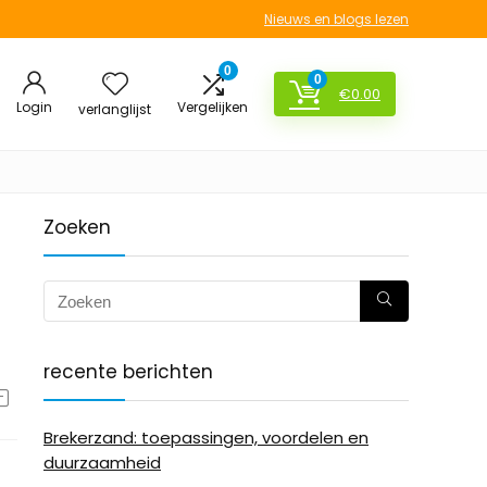
Nieuws en blogs lezen
0
0
€
0.00
Login
Vergelijken
verlanglijst
Zoeken
recente berichten
Brekerzand: toepassingen, voordelen en
duurzaamheid